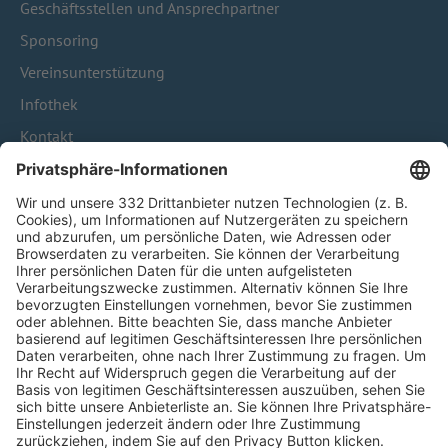
Geschäftsstellen und Ansprechpartner
Sponsoring
Vereinsunterstützung
Infothek
Kontakt
HÄUFIG BESUCHTE SEITEN
Pässe und Vereinswechsel
Trainerausbildung
Schulungsangebot Vereinsmitarbeiter
BFV-Geschäftsstellen
Trainerbörse
Login SpielPlus