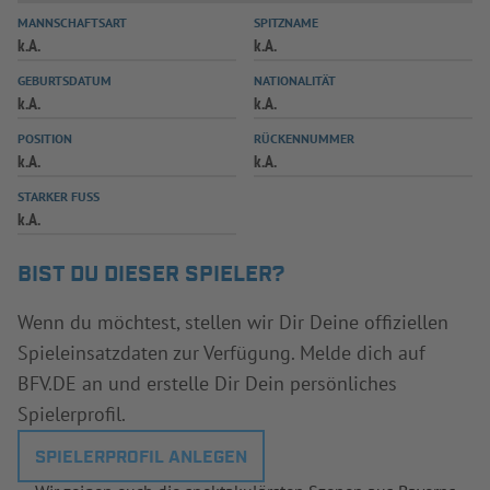
MANNSCHAFTSART
SPITZNAME
INFOTHEK
SPIELPLUS
k.A.
k.A.
GEBURTSDATUM
NATIONALITÄT
k.A.
k.A.
POSITION
RÜCKENNUMMER
k.A.
k.A.
STARKER FUSS
k.A.
BIST DU DIESER SPIELER?
Wenn du möchtest, stellen wir Dir Deine offiziellen
Spieleinsatzdaten zur Verfügung. Melde dich auf
BFV.DE an und erstelle Dir Dein persönliches
Spielerprofil.
SPIELERPROFIL ANLEGEN