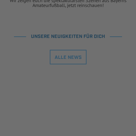
Wir zeigen euch die spektakulärsten Szenen aus Bayerns
Amateurfußball, jetzt reinschauen!
UNSERE NEUIGKEITEN FÜR DICH
ALLE NEWS