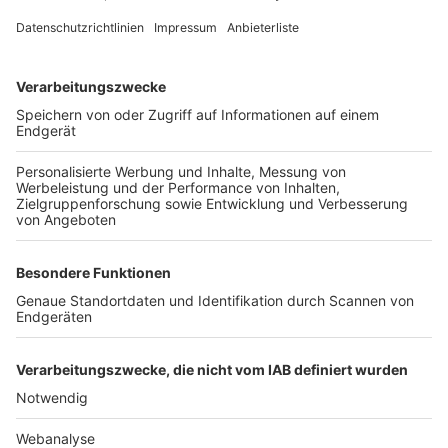
FOLGE DEM BFV
TOP-VEREINE
TOP-PARTNER
SFV
DFB
UEFA
FIFA