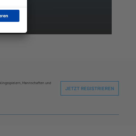
eblingsspielern, Mannschaften und
JETZT REGISTRIEREN