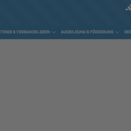
ETRIEB & VERBANDSLEBEN
AUSBILDUNG & FÖRDERUNG
DE