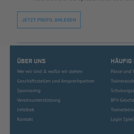
JETZT PROFIL ANLEGEN
ÜBER UNS
HÄUFIG
Wer wir sind & wofür wir stehen
Pässe und 
Geschäftsstellen und Ansprechpartner
Traineraus
Sponsoring
Schulungsa
Vereinsunterstützung
BFV-Geschä
Infothek
Trainerbörs
Kontakt
Login Spie