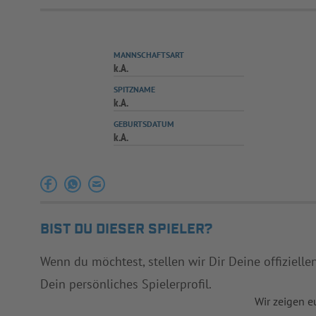
MANNSCHAFTSART
k.A.
SPITZNAME
k.A.
GEBURTSDATUM
k.A.
BIST DU DIESER SPIELER?
Wenn du möchtest, stellen wir Dir Deine offizielle
Dein persönliches Spielerprofil.
Wir zeigen e