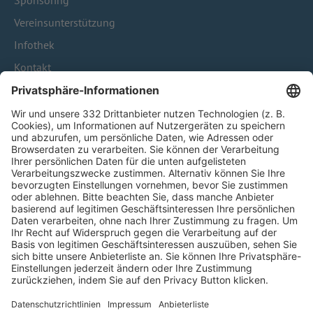
Sponsoring
Vereinsunterstützung
Infothek
Kontakt
HÄUFIG BESUCHTE SEITEN
Pässe und Vereinswechsel
Trainerausbildung
Schulungsangebot Vereinsmitarbeiter
BFV-Geschäftsstellen
Trainerbörse
Login SpielPlus
FOLGE DEM BFV