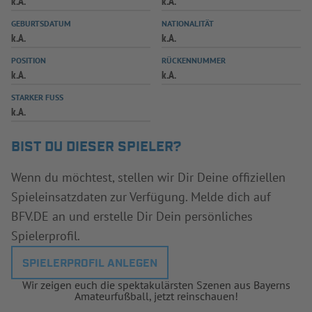
k.A.
k.A.
INFOTHEK
SPIELPLUS
GEBURTSDATUM
NATIONALITÄT
k.A.
k.A.
POSITION
RÜCKENNUMMER
k.A.
k.A.
STARKER FUSS
k.A.
BIST DU DIESER SPIELER?
Wenn du möchtest, stellen wir Dir Deine offiziellen
Spieleinsatzdaten zur Verfügung. Melde dich auf
BFV.DE an und erstelle Dir Dein persönliches
Spielerprofil.
SPIELERPROFIL ANLEGEN
Wir zeigen euch die spektakulärsten Szenen aus Bayerns
Amateurfußball, jetzt reinschauen!