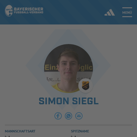
MENÜ
Jetzt einloggen
ERGEBNISSE & WETTBEWERBE
NEUIGKEITEN
SPIELBETRIEB & VERBANDSLEBEN
SIMON SIEGL
AUSBILDUNG & FÖRDERUNG
DER VERBAND
MANNSCHAFTSART
SPITZNAME