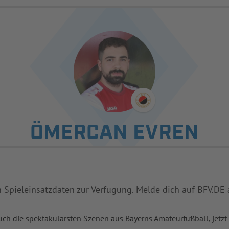
ÖMERCAN EVREN
n Spieleinsatzdaten zur Verfügung. Melde dich auf BFV.DE 
uch die spektakulärsten Szenen aus Bayerns Amateurfußball, jetzt