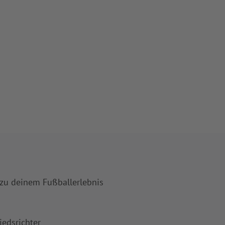
 zu deinem Fußballerlebnis
iedsrichter