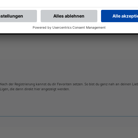
BONNIERE DEN BFV-WHATSAPP-KANAL!
Nach der Registrierung kannst du dir Favoriten setzen. So bist du ganz nah an deinen Li
Ligen, die dann direkt hier angezeigt werden.