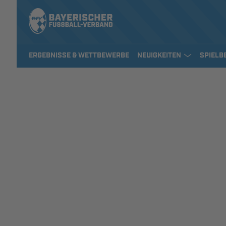
ERGEBNISSE & WETTBEWERBE
NEUIGKEITEN
SPIELB