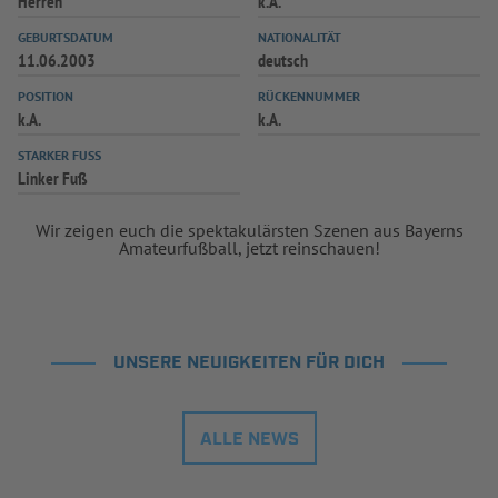
Herren
k.A.
INFOTHEK
SPIELPLUS
GEBURTSDATUM
NATIONALITÄT
11.06.2003
deutsch
POSITION
RÜCKENNUMMER
k.A.
k.A.
STARKER FUSS
Linker Fuß
Wir zeigen euch die spektakulärsten Szenen aus Bayerns
Amateurfußball, jetzt reinschauen!
UNSERE NEUIGKEITEN FÜR DICH
ALLE NEWS