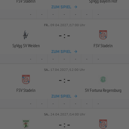
FSV Stadeln
SpVgg Bayern Hof
ZUM SPIEL
-
-
-
-
-
-
-
FR..
09.04.2027 /17:00 Uhr
-
:
-
SpVgg SV Weiden
FSV Stadeln
ZUM SPIEL
-
-
-
-
-
-
-
SA..
17.04.2027 /12:00 Uhr
-
:
-
FSV Stadeln
SV Fortuna Regensburg
ZUM SPIEL
-
-
-
-
-
-
-
SA..
24.04.2027 /14:00 Uhr
-
:
-