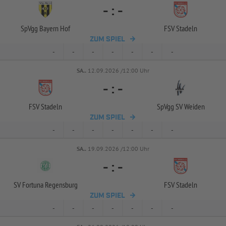
-
:
-
SpVgg Bayern Hof
FSV Stadeln
ZUM SPIEL
-
-
-
-
-
-
-
SA..
12.09.2026 /12:00 Uhr
-
:
-
FSV Stadeln
SpVgg SV Weiden
ZUM SPIEL
-
-
-
-
-
-
-
SA..
19.09.2026 /12:00 Uhr
-
:
-
SV Fortuna Regensburg
FSV Stadeln
ZUM SPIEL
-
-
-
-
-
-
-