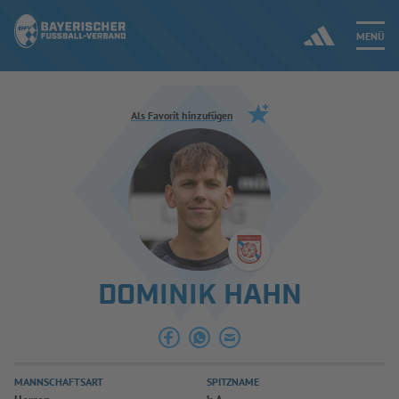
MENÜ
Jetzt einloggen
Als Favorit hinzufügen
ERGEBNISSE & WETTBEWERBE
NEUIGKEITEN
SPIELBETRIEB & VERBANDSLEBEN
DOMINIK HAHN
AUSBILDUNG & FÖRDERUNG
DER VERBAND
MANNSCHAFTSART
SPITZNAME