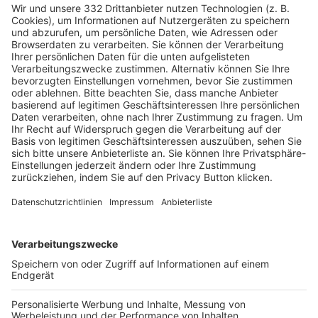
HÄUFIG BESUCHTE SEITEN
Pässe und Vereinswechsel
Trainerausbildung
Schulungsangebot Vereinsmitarbeiter
BFV-Geschäftsstellen
Trainerbörse
Login SpielPlus
FOLGE DEM BFV
TOP-VEREINE