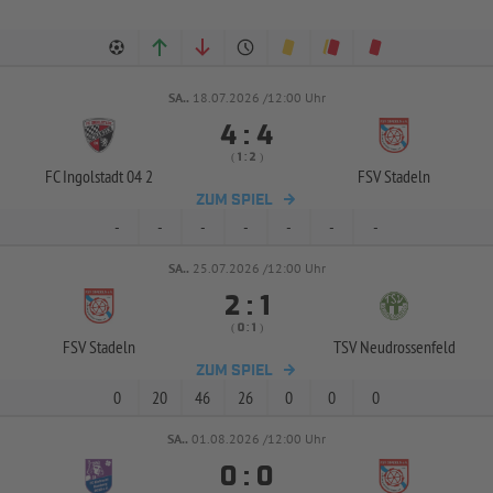
SA..
18.07.2026 /12:00 Uhr


:
( 
 )
:
FC Ingolstadt 04 2
FSV Stadeln
ZUM SPIEL
-
-
-
-
-
-
-
SA..
25.07.2026 /12:00 Uhr


:
( 
 )
:
FSV Stadeln
TSV Neudrossenfeld
ZUM SPIEL
0
20
46
26
0
0
0
SA..
01.08.2026 /12:00 Uhr


: