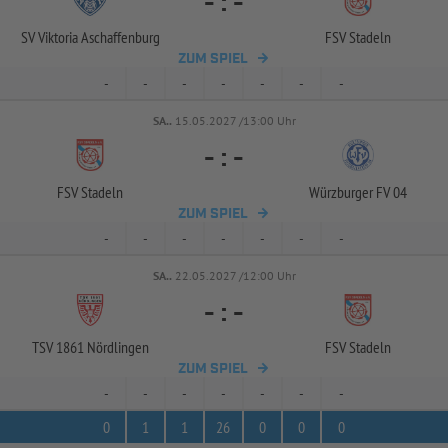
-
:
-
SV Viktoria Aschaffenburg
FSV Stadeln
ZUM SPIEL
-
-
-
-
-
-
-
SA..
15.05.2027 /13:00 Uhr
-
:
-
FSV Stadeln
Würzburger FV 04
ZUM SPIEL
-
-
-
-
-
-
-
SA..
22.05.2027 /12:00 Uhr
-
:
-
TSV 1861 Nördlingen
FSV Stadeln
ZUM SPIEL
-
-
-
-
-
-
-
0
1
1
26
0
0
0