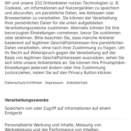
HÄUFIG BESUCHTE SEITEN
Pässe und Vereinswechsel
Trainerausbildung
Schulungsangebot Vereinsmitarbeiter
BFV-Geschäftsstellen
Trainerbörse
Login SpielPlus
FOLGE DEM BFV
TOP-VEREINE