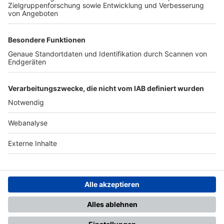
TOP-PARTNER
SFV
DFB
UEFA
FIFA
Nutzungsbedingungen
Datenschutz
Impressum