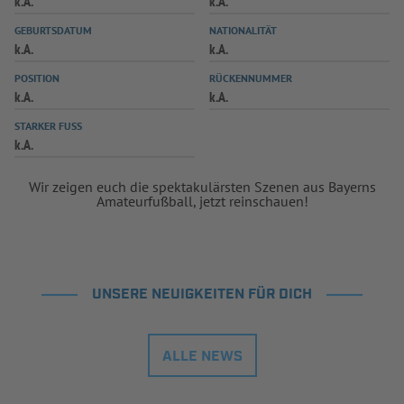
k.A.
k.A.
INFOTHEK
SPIELPLUS
GEBURTSDATUM
NATIONALITÄT
k.A.
k.A.
POSITION
RÜCKENNUMMER
k.A.
k.A.
STARKER FUSS
k.A.
Wir zeigen euch die spektakulärsten Szenen aus Bayerns
Amateurfußball, jetzt reinschauen!
UNSERE NEUIGKEITEN FÜR DICH
ALLE NEWS