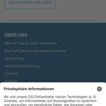
JETZT PROFIL ANLEGEN
ÜBER UNS
Wer wir sind & wofür wir stehen
Geschäftsstellen und Ansprechpartner
Sponsoring
Vereinsunterstützung
Infothek
Kontakt
HÄUFIG BESUCHTE SEITEN
Pässe und Vereinswechsel