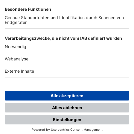
SFV
DFB
UEFA
FIFA
Nutzungsbedingungen
Datenschutz
Impressum