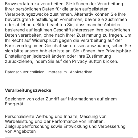
Trainerausbildung
Schulungsangebot Vereinsmitarbeiter
BFV-Geschäftsstellen
Trainerbörse
Login SpielPlus
FOLGE DEM BFV
TOP-VEREINE
TOP-PARTNER