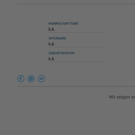
MANNSCHAFTSART
k.A.
SPITZNAME
k.A.
GEBURTSDATUM
k.A.
Wir zeigen e