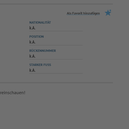
Als Favorit hinzufügen
NATIONALITÄT
k.A.
POSITION
k.A.
RÜCKENNUMMER
k.A.
STARKER FUSS
k.A.
 reinschauen!