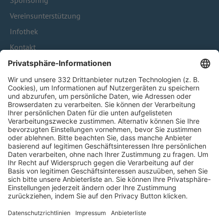
Sponsoring
Vereinsunterstützung
Infothek
Kontakt
HÄUFIG BESUCHTE SEITEN
Pässe und Vereinswechsel
Trainerausbildung
Schulungsangebot Vereinsmitarbeiter
BFV-Geschäftsstellen
Trainerbörse
Login SpielPlus
FOLGE DEM BFV