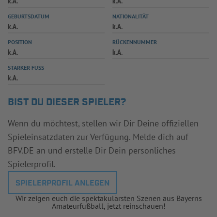
k.A.
k.A.
INFOTHEK
SPIELPLUS
GEBURTSDATUM
NATIONALITÄT
k.A.
k.A.
POSITION
RÜCKENNUMMER
k.A.
k.A.
STARKER FUSS
k.A.
BIST DU DIESER SPIELER?
Wenn du möchtest, stellen wir Dir Deine offiziellen
Spieleinsatzdaten zur Verfügung. Melde dich auf
BFV.DE an und erstelle Dir Dein persönliches
Spielerprofil.
SPIELERPROFIL ANLEGEN
Wir zeigen euch die spektakulärsten Szenen aus Bayerns
Amateurfußball, jetzt reinschauen!