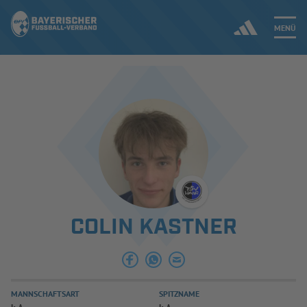
MENÜ
Jetzt einloggen
ERGEBNISSE & WETTBEWERBE
NEUIGKEITEN
SPIELBETRIEB & VERBANDSLEBEN
COLIN KASTNER
AUSBILDUNG & FÖRDERUNG
DER VERBAND
MANNSCHAFTSART
SPITZNAME