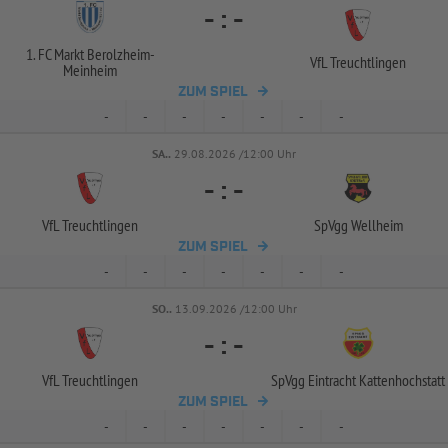
-
:
-
1. FC Markt Berolzheim-
VfL Treuchtlingen
Meinheim
ZUM SPIEL
-
-
-
-
-
-
-
SA..
29.08.2026 /12:00 Uhr
-
:
-
VfL Treuchtlingen
SpVgg Wellheim
ZUM SPIEL
-
-
-
-
-
-
-
SO..
13.09.2026 /12:00 Uhr
-
:
-
VfL Treuchtlingen
SpVgg Eintracht Kattenhochstatt
ZUM SPIEL
-
-
-
-
-
-
-