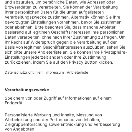
HÄUFIG BESUCHTE SEITEN
Pässe und Vereinswechsel
Trainerausbildung
Schulungsangebot Vereinsmitarbeiter
BFV-Geschäftsstellen
Trainerbörse
Login SpielPlus
FOLGE DEM BFV
TOP-VEREINE