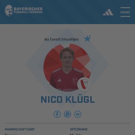
MENÜ
Jetzt einloggen
Als Favorit hinzufügen
ERGEBNISSE & WETTBEWERBE
NEUIGKEITEN
SPIELBETRIEB & VERBANDSLEBEN
NICO KLÜGL
AUSBILDUNG & FÖRDERUNG
DER VERBAND
MANNSCHAFTSART
SPITZNAME