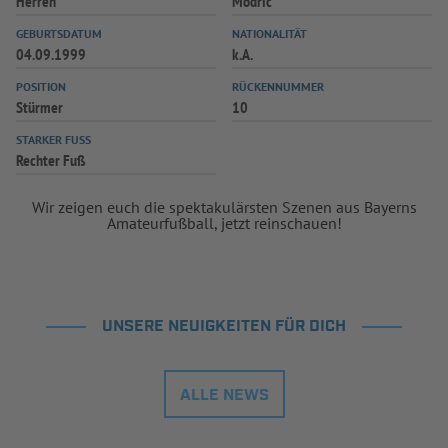
Herren
Modric
INFOTHEK
SPIELPLUS
GEBURTSDATUM
NATIONALITÄT
04.09.1999
k.A.
POSITION
RÜCKENNUMMER
Stürmer
10
STARKER FUSS
Rechter Fuß
Wir zeigen euch die spektakulärsten Szenen aus Bayerns
Amateurfußball, jetzt reinschauen!
UNSERE NEUIGKEITEN FÜR DICH
ALLE NEWS