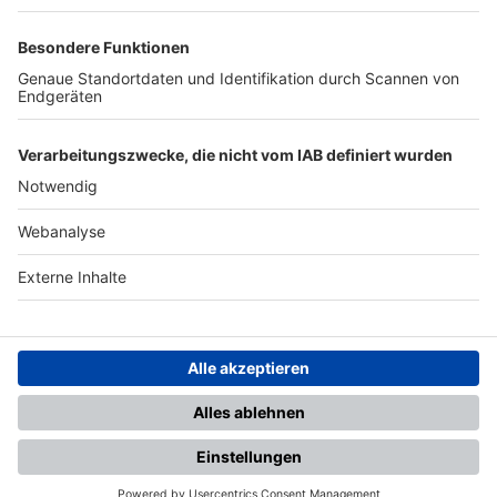
TOP-PARTNER
SFV
DFB
UEFA
FIFA
Nutzungsbedingungen
Datenschutz
Impressum