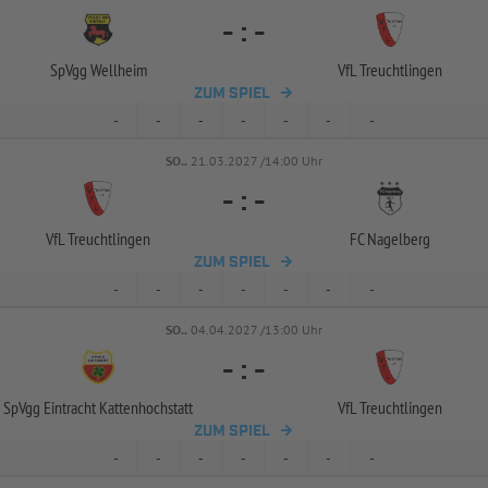
-
:
-
SpVgg Wellheim
VfL Treuchtlingen
ZUM SPIEL
-
-
-
-
-
-
-
SO..
21.03.2027 /14:00 Uhr
-
:
-
VfL Treuchtlingen
FC Nagelberg
ZUM SPIEL
-
-
-
-
-
-
-
SO..
04.04.2027 /13:00 Uhr
-
:
-
SpVgg Eintracht Kattenhochstatt
VfL Treuchtlingen
ZUM SPIEL
-
-
-
-
-
-
-