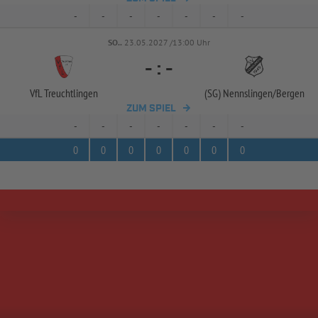
-
-
-
-
-
-
-
SO..
23.05.2027 /13:00 Uhr
-
:
-
VfL Treuchtlingen
(SG) Nennslingen/
Bergen
ZUM SPIEL
-
-
-
-
-
-
-
0
0
0
0
0
0
0