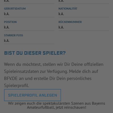
k.A.
k.A.
INFOTHEK
SPIELPLUS
GEBURTSDATUM
NATIONALITÄT
k.A.
k.A.
POSITION
RÜCKENNUMMER
k.A.
k.A.
STARKER FUSS
k.A.
BIST DU DIESER SPIELER?
Wenn du möchtest, stellen wir Dir Deine offiziellen
Spieleinsatzdaten zur Verfügung. Melde dich auf
BFV.DE an und erstelle Dir Dein persönliches
Spielerprofil.
SPIELERPROFIL ANLEGEN
Wir zeigen euch die spektakulärsten Szenen aus Bayerns
Amateurfußball, jetzt reinschauen!