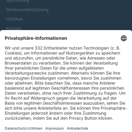
Sponsoring
Vereinsunterstützung
Infothek
Kontakt
HÄUFIG BESUCHTE SEITEN
Pässe und Vereinswechsel
Trainerausbildung
Schulungsangebot Vereinsmitarbeiter
BFV-Geschäftsstellen
Trainerbörse
Login SpielPlus
FOLGE DEM BFV