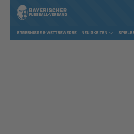
ERGEBNISSE & WETTBEWERBE
NEUIGKEITEN
SPIELB