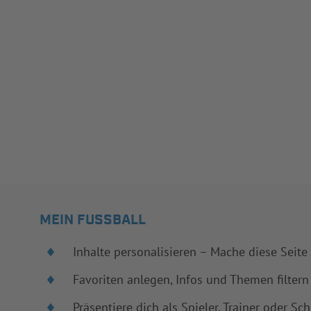
MEIN FUSSBALL
Inhalte personalisieren – Mache diese Seite
Favoriten anlegen, Infos und Themen filtern
Präsentiere dich als Spieler, Trainer oder Sch