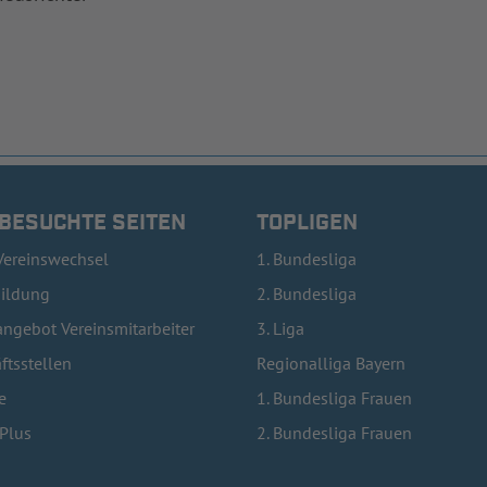
 BESUCHTE SEITEN
TOPLIGEN
Vereinswechsel
1. Bundesliga
bildung
2. Bundesliga
ngebot Vereinsmitarbeiter
3. Liga
ftsstellen
Regionalliga Bayern
e
1. Bundesliga Frauen
lPlus
2. Bundesliga Frauen