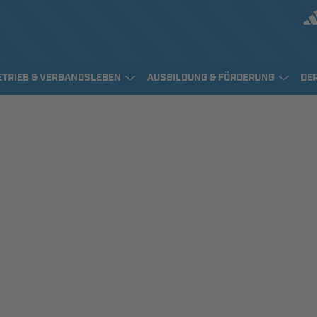
ETRIEB & VERBANDSLEBEN
AUSBILDUNG & FÖRDERUNG
DE