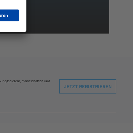
eblingsspielern, Mannschaften und
JETZT REGISTRIEREN