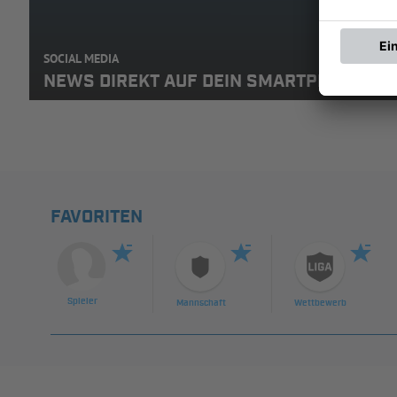
SOCIAL MEDIA
NEWS DIREKT AUF DEIN SMARTPHONE: A
FAVORITEN
Spieler
Mannschaft
Wettbewerb