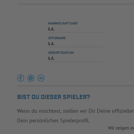
MANNSCHAFTSART
k.A.
SPITZNAME
k.A.
GEBURTSDATUM
k.A.
BIST DU DIESER SPIELER?
Wenn du möchtest, stellen wir Dir Deine offizielle
Dein persönliches Spielerprofil.
Wir zeigen e