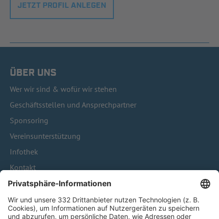
JETZT PROFIL ANLEGEN
ÜBER UNS
Wer wir sind & wofür wir stehen
Geschäftsstellen und Ansprechpartner
Sponsoring
Vereinsunterstützung
Infothek
Kontakt
HÄUFIG BESUCHTE SEITEN
Pässe und Vereinswechsel