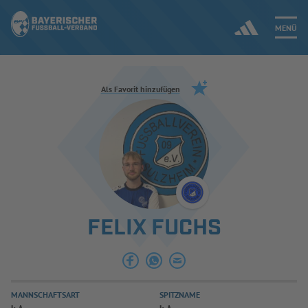
MENÜ
Jetzt einloggen
Als Favorit hinzufügen
ERGEBNISSE & WETTBEWERBE
NEUIGKEITEN
SPIELBETRIEB & VERBANDSLEBEN
FELIX FUCHS
AUSBILDUNG & FÖRDERUNG
DER VERBAND
MANNSCHAFTSART
SPITZNAME