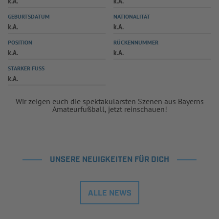
k.A.
k.A.
INFOTHEK
SPIELPLUS
GEBURTSDATUM
NATIONALITÄT
k.A.
k.A.
POSITION
RÜCKENNUMMER
k.A.
k.A.
STARKER FUSS
k.A.
Wir zeigen euch die spektakulärsten Szenen aus Bayerns
Amateurfußball, jetzt reinschauen!
UNSERE NEUIGKEITEN FÜR DICH
ALLE NEWS