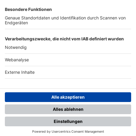
SFV
DFB
UEFA
FIFA
Nutzungsbedingungen
Datenschutz
Impressum