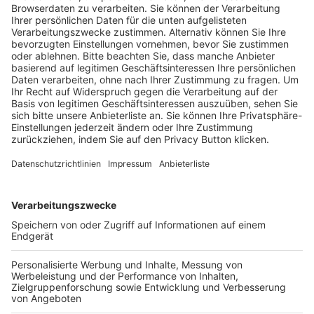
Trainerausbildung
Schulungsangebot Vereinsmitarbeiter
BFV-Geschäftsstellen
Trainerbörse
Login SpielPlus
FOLGE DEM BFV
TOP-VEREINE
TOP-PARTNER