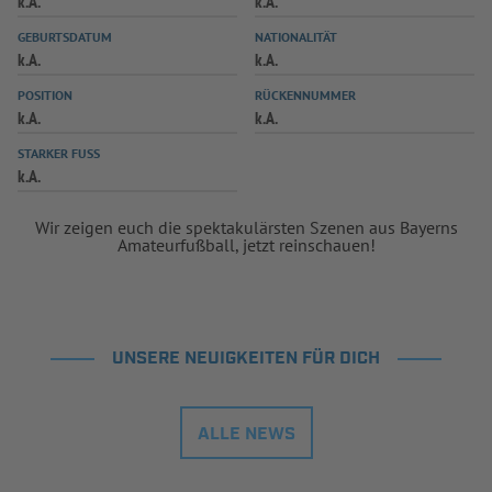
k.A.
k.A.
INFOTHEK
SPIELPLUS
GEBURTSDATUM
NATIONALITÄT
k.A.
k.A.
POSITION
RÜCKENNUMMER
k.A.
k.A.
STARKER FUSS
k.A.
Wir zeigen euch die spektakulärsten Szenen aus Bayerns
Amateurfußball, jetzt reinschauen!
UNSERE NEUIGKEITEN FÜR DICH
ALLE NEWS