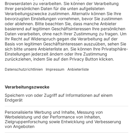
Trainerausbildung
Schulungsangebot Vereinsmitarbeiter
BFV-Geschäftsstellen
Trainerbörse
Login SpielPlus
FOLGE DEM BFV
TOP-VEREINE
TOP-PARTNER