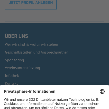
JETZT PROFIL ANLEGEN
ÜBER UNS
Wer wir sind & wofür wir stehen
Geschäftsstellen und Ansprechpartner
Sponsoring
Vereinsunterstützung
Infothek
Kontakt
HÄUFIG BESUCHTE SEITEN
Pässe und Vereinswechsel