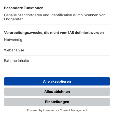
SFV
DFB
UEFA
FIFA
Nutzungsbedingungen
Datenschutz
Impressum