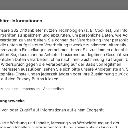
-
:
-
ST Scheyern
TSV Reichertshaus
-
-
-
-
-
-
:
-
SV Reichertshausen
SV Karlskron
-
-
-
-
-
-
:
-
SV Karlshuld
TSV Reichertshaus
-
-
-
-
-
-
:
-
SV Reichertshausen
SV Haunwöhr
-
-
-
-
-
-
:
-
SV Reichertshausen
SV Oberstimm