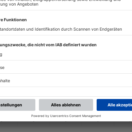
-
-
-
-
-
-
:
-
TSV Reichertshofen
TSV Reichertshaus
-
-
-
-
-
-
:
-
SV Reichertshausen
SV Fahlenbach
-
-
-
-
-
-
:
-
SpVgg Langenbruck
TSV Reichertshaus
-
-
-
-
-
-
:
-
SV Reichertshausen
FSV Pfaffenhofen I
-
-
-
-
-