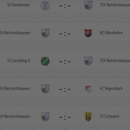
-
:
-
SV Ilmmünster
TSV Reichertshaus
-
-
-
-
-
-
:
-
SV Reichertshausen
BC Uttenhofen
-
-
-
-
-
-
:
-
FC Gerolfing II
TSV Reichertshaus
-
-
-
-
-
-
:
-
SV Reichertshausen
FC Tegernbach
-
-
-
-
-
-
:
-
SV Reichertshausen
ST Scheyern
-
-
-
-
-