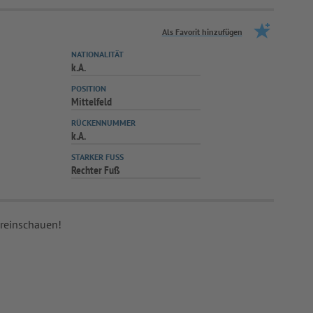
Als Favorit hinzufügen
NATIONALITÄT
k.A.
POSITION
Mittelfeld
RÜCKENNUMMER
k.A.
STARKER FUSS
Rechter Fuß
 reinschauen!