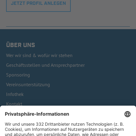
JETZT PROFIL ANLEGEN
ÜBER UNS
Wer wir sind & wofür wir stehen
Geschäftsstellen und Ansprechpartner
Sponsoring
Vereinsunterstützung
Infothek
Kontakt
HÄUFIG BESUCHTE SEITEN
Pässe und Vereinswechsel