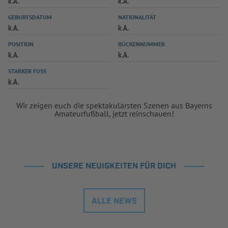
k.A.
k.A.
INFOTHEK
SPIELPLUS
GEBURTSDATUM
NATIONALITÄT
k.A.
k.A.
POSITION
RÜCKENNUMMER
k.A.
k.A.
STARKER FUSS
k.A.
Wir zeigen euch die spektakulärsten Szenen aus Bayerns
Amateurfußball, jetzt reinschauen!
UNSERE NEUIGKEITEN FÜR DICH
ALLE NEWS