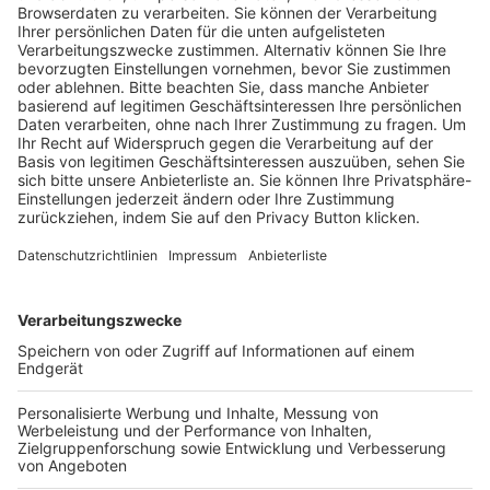
Trainerausbildung
Schulungsangebot Vereinsmitarbeiter
BFV-Geschäftsstellen
Trainerbörse
Login SpielPlus
FOLGE DEM BFV
TOP-VEREINE
TOP-PARTNER