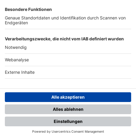
SFV
DFB
UEFA
FIFA
Nutzungsbedingungen
Datenschutz
Impressum