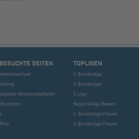
 BESUCHTE SEITEN
TOPLIGEN
Vereinswechsel
1. Bundesliga
bildung
2. Bundesliga
ngebot Vereinsmitarbeiter
3. Liga
ftsstellen
Regionalliga Bayern
e
1. Bundesliga Frauen
lPlus
2. Bundesliga Frauen