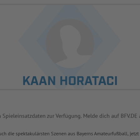
KAAN HORATACI
n Spieleinsatzdaten zur Verfügung. Melde dich auf BFV.DE 
uch die spektakulärsten Szenen aus Bayerns Amateurfußball, jetzt