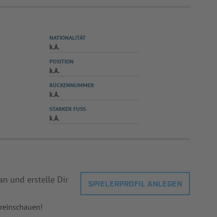
NATIONALITÄT
k.A.
POSITION
k.A.
RÜCKENNUMMER
k.A.
STARKER FUSS
k.A.
an und erstelle Dir
SPIELERPROFIL ANLEGEN
 reinschauen!