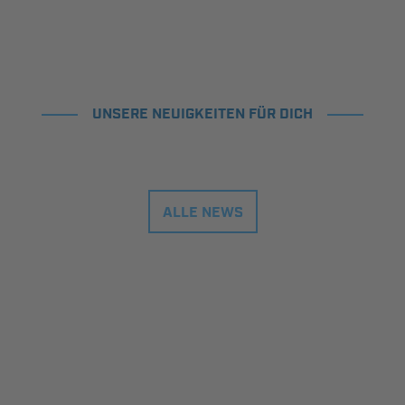
UNSERE NEUIGKEITEN FÜR DICH
ALLE NEWS