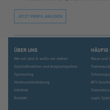
JETZT PROFIL ANLEGEN
ÜBER UNS
HÄUFIG
Wer wir sind & wofür wir stehen
Pässe und 
Geschäftsstellen und Ansprechpartner
Traineraus
Sponsoring
Schulungsa
Vereinsunterstützung
BFV-Geschä
Infothek
Trainerbörs
Kontakt
Login Spie