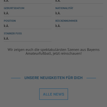
k.A.
k.A.
INFOTHEK
SPIELPLUS
GEBURTSDATUM
NATIONALITÄT
k.A.
k.A.
POSITION
RÜCKENNUMMER
k.A.
k.A.
STARKER FUSS
k.A.
Wir zeigen euch die spektakulärsten Szenen aus Bayerns
Amateurfußball, jetzt reinschauen!
UNSERE NEUIGKEITEN FÜR DICH
ALLE NEWS