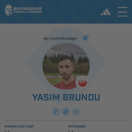
MENÜ
Jetzt einloggen
Als Favorit hinzufügen
ERGEBNISSE & WETTBEWERBE
NEUIGKEITEN
SPIELBETRIEB & VERBANDSLEBEN
YASIM BRUNDU
AUSBILDUNG & FÖRDERUNG
DER VERBAND
MANNSCHAFTSART
SPITZNAME