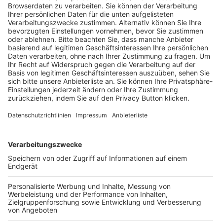
Trainerausbildung
Schulungsangebot Vereinsmitarbeiter
BFV-Geschäftsstellen
Trainerbörse
Login SpielPlus
FOLGE DEM BFV
TOP-VEREINE
TOP-PARTNER