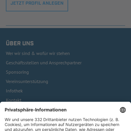
JETZT PROFIL ANLEGEN
ÜBER UNS
Wer wir sind & wofür wir stehen
Geschäftsstellen und Ansprechpartner
Sponsoring
Vereinsunterstützung
Infothek
Kontakt
HÄUFIG BESUCHTE SEITEN
Pässe und Vereinswechsel