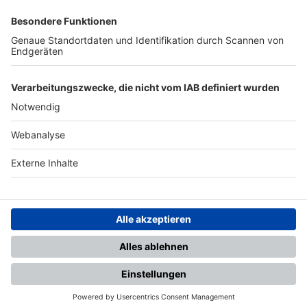
SFV
DFB
UEFA
FIFA
Nutzungsbedingungen
Datenschutz
Impressum