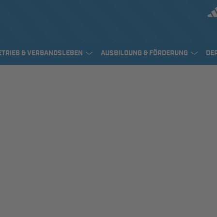
ETRIEB & VERBANDSLEBEN
AUSBILDUNG & FÖRDERUNG
DE