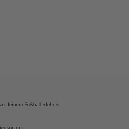
 zu deinem Fußballerlebnis
iedsrichter