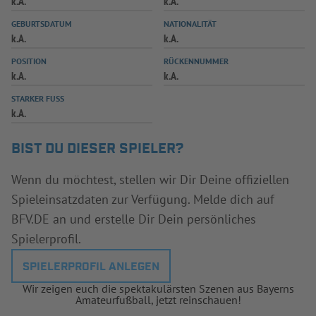
k.A.
k.A.
INFOTHEK
SPIELPLUS
GEBURTSDATUM
NATIONALITÄT
k.A.
k.A.
POSITION
RÜCKENNUMMER
k.A.
k.A.
STARKER FUSS
k.A.
BIST DU DIESER SPIELER?
Wenn du möchtest, stellen wir Dir Deine offiziellen
Spieleinsatzdaten zur Verfügung. Melde dich auf
BFV.DE an und erstelle Dir Dein persönliches
Spielerprofil.
SPIELERPROFIL ANLEGEN
Wir zeigen euch die spektakulärsten Szenen aus Bayerns
Amateurfußball, jetzt reinschauen!