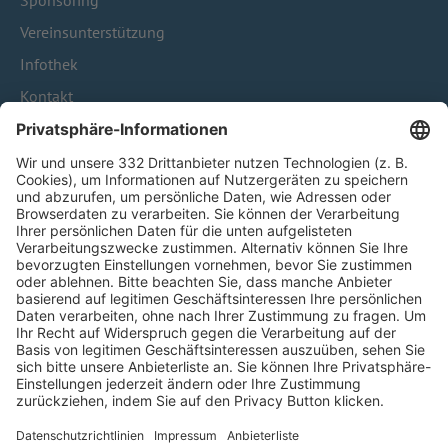
Sponsoring
Vereinsunterstützung
Infothek
Kontakt
HÄUFIG BESUCHTE SEITEN
Pässe und Vereinswechsel
Trainerausbildung
Schulungsangebot Vereinsmitarbeiter
BFV-Geschäftsstellen
Trainerbörse
Login SpielPlus
FOLGE DEM BFV