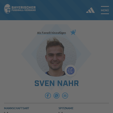
MENÜ
Jetzt einloggen
Als Favorit hinzufügen
ERGEBNISSE & WETTBEWERBE
NEUIGKEITEN
SPIELBETRIEB & VERBANDSLEBEN
SVEN NAHR
AUSBILDUNG & FÖRDERUNG
DER VERBAND
MANNSCHAFTSART
SPITZNAME