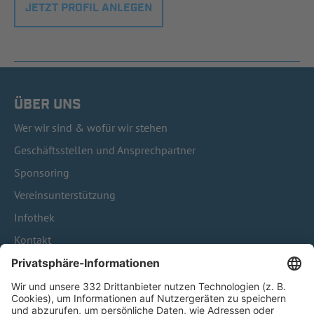
JETZT PROFIL ANLEGEN
ÜBER UNS
Wer wir sind & wofür wir stehen
Geschäftsstellen und Ansprechpartner
Sponsoring
Vereinsunterstützung
Infothek
Kontakt
HÄUFIG BESUCHTE SEITEN
Pässe und Vereinswechsel