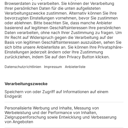
Trainerausbildung
Schulungsangebot Vereinsmitarbeiter
BFV-Geschäftsstellen
Trainerbörse
Login SpielPlus
FOLGE DEM BFV
TOP-VEREINE
TOP-PARTNER