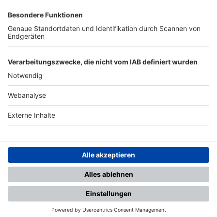
SFV
DFB
UEFA
FIFA
Nutzungsbedingungen
Datenschutz
Impressum