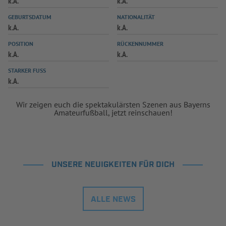
k.A.
k.A.
INFOTHEK
SPIELPLUS
GEBURTSDATUM
NATIONALITÄT
k.A.
k.A.
POSITION
RÜCKENNUMMER
k.A.
k.A.
STARKER FUSS
k.A.
Wir zeigen euch die spektakulärsten Szenen aus Bayerns
Amateurfußball, jetzt reinschauen!
UNSERE NEUIGKEITEN FÜR DICH
ALLE NEWS