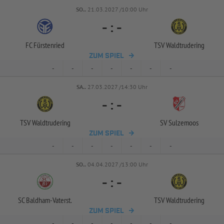
SO..
21.03.2027 /10:00 Uhr
-
:
-
FC Fürstenried
TSV Waldtrudering
ZUM SPIEL
-
-
-
-
-
-
-
SA..
27.03.2027 /14:30 Uhr
-
:
-
TSV Waldtrudering
SV Sulzemoos
ZUM SPIEL
-
-
-
-
-
-
-
SO..
04.04.2027 /13:00 Uhr
-
:
-
SC Baldham-
Vaterst.
TSV Waldtrudering
ZUM SPIEL
-
-
-
-
-
-
-