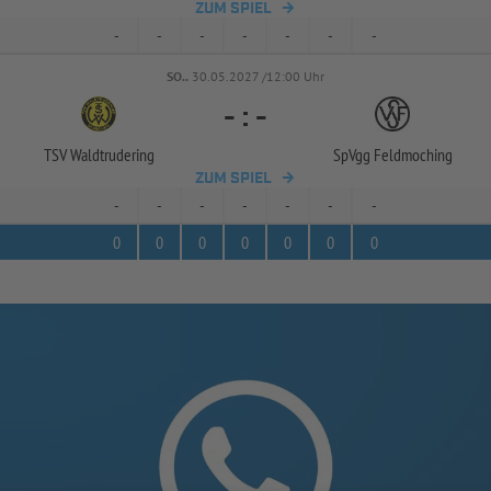
ZUM SPIEL
-
-
-
-
-
-
-
SO..
30.05.2027 /12:00 Uhr
-
:
-
TSV Waldtrudering
SpVgg Feldmoching
ZUM SPIEL
-
-
-
-
-
-
-
0
0
0
0
0
0
0