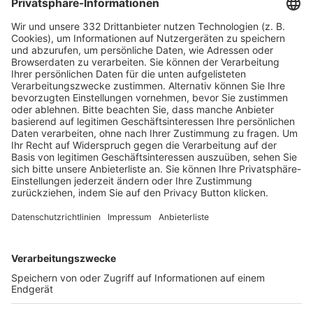
HÄUFIG BESUCHTE SEITEN
Pässe und Vereinswechsel
Trainerausbildung
Schulungsangebot Vereinsmitarbeiter
BFV-Geschäftsstellen
Trainerbörse
Login SpielPlus
FOLGE DEM BFV
TOP-VEREINE