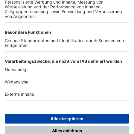
TOP-PARTNER
SFV
DFB
UEFA
FIFA
Nutzungsbedingungen
Datenschutz
Impressum