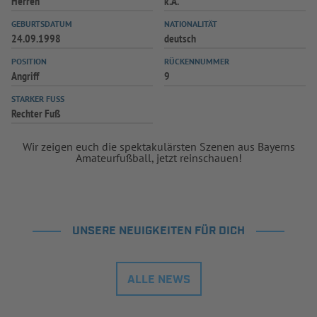
Herren
k.A.
INFOTHEK
SPIELPLUS
GEBURTSDATUM
NATIONALITÄT
24.09.1998
deutsch
POSITION
RÜCKENNUMMER
Angriff
9
STARKER FUSS
Rechter Fuß
Wir zeigen euch die spektakulärsten Szenen aus Bayerns
Amateurfußball, jetzt reinschauen!
UNSERE NEUIGKEITEN FÜR DICH
ALLE NEWS