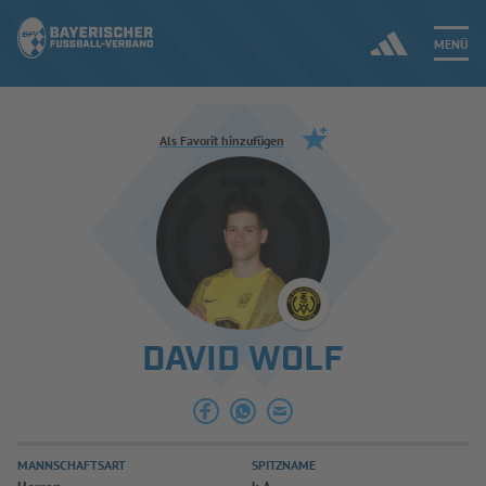
MENÜ
Jetzt einloggen
Als Favorit hinzufügen
ERGEBNISSE & WETTBEWERBE
NEUIGKEITEN
SPIELBETRIEB & VERBANDSLEBEN
DAVID WOLF
AUSBILDUNG & FÖRDERUNG
DER VERBAND
MANNSCHAFTSART
SPITZNAME