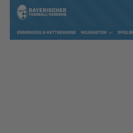
ERGEBNISSE & WETTBEWERBE
NEUIGKEITEN
SPIELB