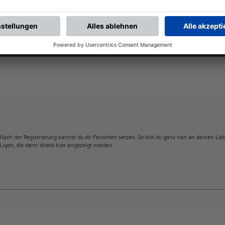
BONNIERE DEN BFV-WHATSAPP-KANAL!
Nach der Registrierung kannst du dir Favoriten setzen. So bist du ganz nah an deinen Li
Ligen, die dann direkt hier angezeigt werden.