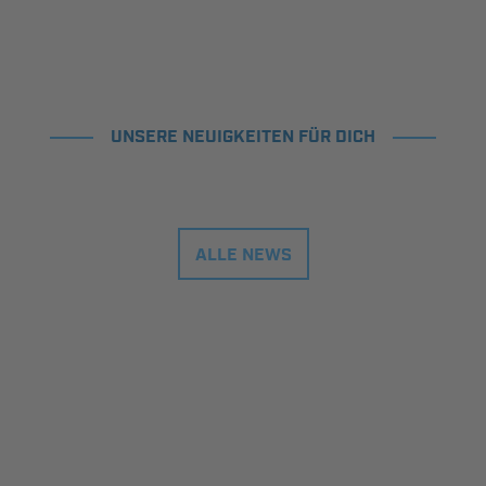
UNSERE NEUIGKEITEN FÜR DICH
ALLE NEWS