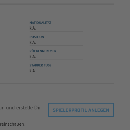
NATIONALITÄT
k.A.
POSITION
k.A.
RÜCKENNUMMER
k.A.
STARKER FUSS
k.A.
an und erstelle Dir
SPIELERPROFIL ANLEGEN
 reinschauen!