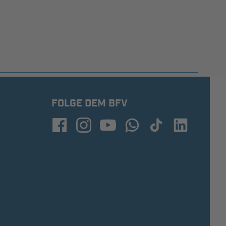
FOLGE DEM BFV