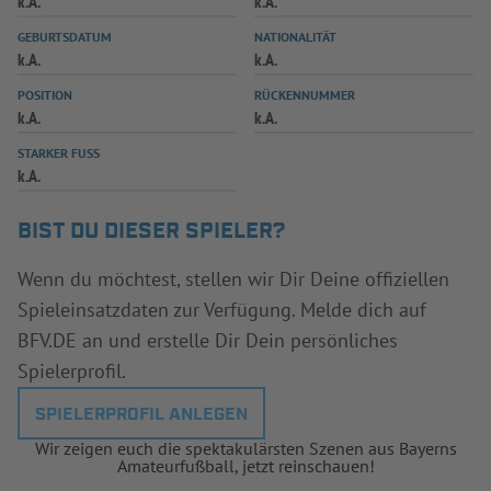
k.A.
k.A.
INFOTHEK
SPIELPLUS
GEBURTSDATUM
NATIONALITÄT
k.A.
k.A.
POSITION
RÜCKENNUMMER
k.A.
k.A.
STARKER FUSS
k.A.
BIST DU DIESER SPIELER?
Wenn du möchtest, stellen wir Dir Deine offiziellen
Spieleinsatzdaten zur Verfügung. Melde dich auf
BFV.DE an und erstelle Dir Dein persönliches
Spielerprofil.
SPIELERPROFIL ANLEGEN
Wir zeigen euch die spektakulärsten Szenen aus Bayerns
Amateurfußball, jetzt reinschauen!