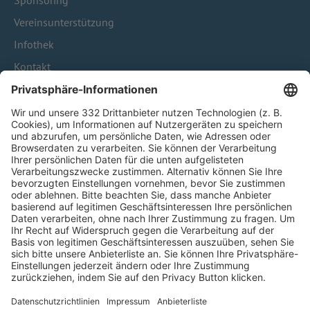
Sponsoring
Vereinsunterstützung
Infothek
Kontakt
HÄUFIG BESUCHTE SEITEN
Pässe und Vereinswechsel
Trainerausbildung
Schulungsangebot Vereinsmitarbeiter
BFV-Geschäftsstellen
Trainerbörse
Login SpielPlus
FOLGE DEM BFV