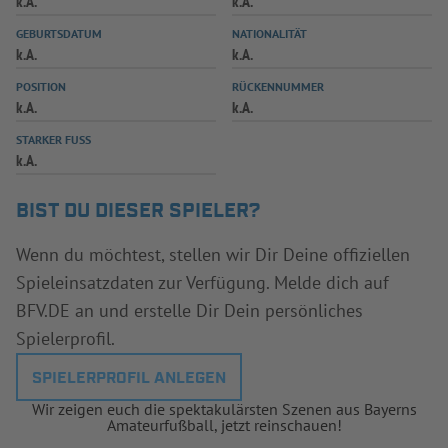
k.A.
k.A.
INFOTHEK
SPIELPLUS
GEBURTSDATUM
NATIONALITÄT
k.A.
k.A.
POSITION
RÜCKENNUMMER
k.A.
k.A.
STARKER FUSS
k.A.
BIST DU DIESER SPIELER?
Wenn du möchtest, stellen wir Dir Deine offiziellen
Spieleinsatzdaten zur Verfügung. Melde dich auf
BFV.DE an und erstelle Dir Dein persönliches
Spielerprofil.
SPIELERPROFIL ANLEGEN
Wir zeigen euch die spektakulärsten Szenen aus Bayerns
Amateurfußball, jetzt reinschauen!