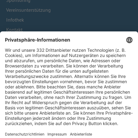
Sponsoring
Vereinsunterstützung
Infothek
Kontakt
HÄUFIG BESUCHTE SEITEN
Pässe und Vereinswechsel
Trainerausbildung
Schulungsangebot Vereinsmitarbeiter
BFV-Geschäftsstellen
Trainerbörse
Login SpielPlus
FOLGE DEM BFV