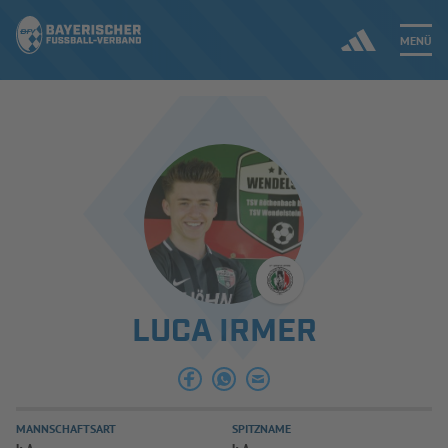
MENÜ
Jetzt einloggen
ERGEBNISSE & WETTBEWERBE
NEUIGKEITEN
SPIELBETRIEB & VERBANDSLEBEN
LUCA IRMER
AUSBILDUNG & FÖRDERUNG
DER VERBAND
MANNSCHAFTSART
SPITZNAME