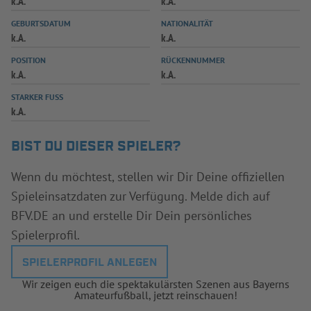
k.A.
k.A.
INFOTHEK
SPIELPLUS
GEBURTSDATUM
NATIONALITÄT
k.A.
k.A.
POSITION
RÜCKENNUMMER
k.A.
k.A.
STARKER FUSS
k.A.
BIST DU DIESER SPIELER?
Wenn du möchtest, stellen wir Dir Deine offiziellen
Spieleinsatzdaten zur Verfügung. Melde dich auf
BFV.DE an und erstelle Dir Dein persönliches
Spielerprofil.
SPIELERPROFIL ANLEGEN
Wir zeigen euch die spektakulärsten Szenen aus Bayerns
Amateurfußball, jetzt reinschauen!