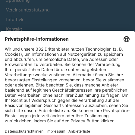
Sponsoring
Vereinsunterstützung
Infothek
Kontakt
HÄUFIG BESUCHTE SEITEN
Pässe und Vereinswechsel
Trainerausbildung
Schulungsangebot Vereinsmitarbeiter
BFV-Geschäftsstellen
Trainerbörse
Login SpielPlus
FOLGE DEM BFV