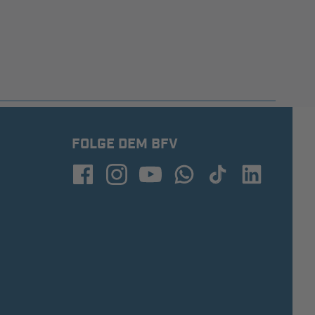
FOLGE DEM BFV