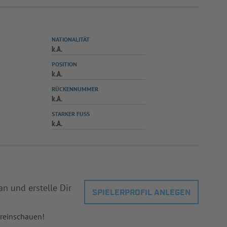
NATIONALITÄT
k.A.
POSITION
k.A.
RÜCKENNUMMER
k.A.
STARKER FUSS
k.A.
an und erstelle Dir
SPIELERPROFIL ANLEGEN
 reinschauen!