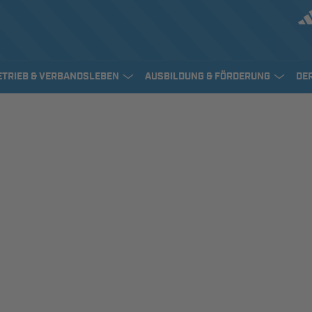
ETRIEB & VERBANDSLEBEN
AUSBILDUNG & FÖRDERUNG
DE