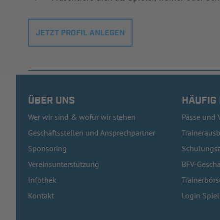
JETZT PROFIL ANLEGEN
ÜBER UNS
HÄUFIG
Wer wir sind & wofür wir stehen
Pässe und 
Geschäftsstellen und Ansprechpartner
Traineraus
Sponsoring
Schulungsa
Vereinsunterstützung
BFV-Geschä
Infothek
Trainerbörs
Kontakt
Login Spie