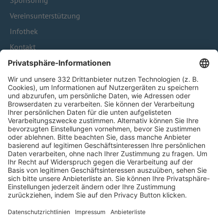
Sponsoring
Vereinsunterstützung
Infothek
Kontakt
HÄUFIG BESUCHTE SEITEN
Pässe und Vereinswechsel
Trainerausbildung
Schulungsangebot Vereinsmitarbeiter
BFV-Geschäftsstellen
Trainerbörse
Login SpielPlus
FOLGE DEM BFV