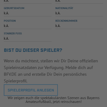
k.A.
k.A.
INFOTHEK
SPIELPLUS
GEBURTSDATUM
NATIONALITÄT
k.A.
k.A.
POSITION
RÜCKENNUMMER
k.A.
k.A.
STARKER FUSS
k.A.
BIST DU DIESER SPIELER?
Wenn du möchtest, stellen wir Dir Deine offiziellen
Spieleinsatzdaten zur Verfügung. Melde dich auf
BFV.DE an und erstelle Dir Dein persönliches
Spielerprofil.
SPIELERPROFIL ANLEGEN
Wir zeigen euch die spektakulärsten Szenen aus Bayerns
Amateurfußball, jetzt reinschauen!