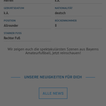
Herren
k.A.
INFOTHEK
SPIELPLUS
GEBURTSDATUM
NATIONALITÄT
k.A.
deutsch
POSITION
RÜCKENNUMMER
Allrounder
8
STARKER FUSS
Rechter Fuß
Wir zeigen euch die spektakulärsten Szenen aus Bayerns
Amateurfußball, jetzt reinschauen!
UNSERE NEUIGKEITEN FÜR DICH
ALLE NEWS