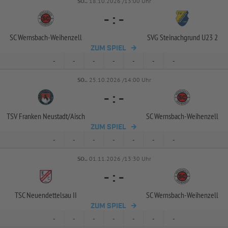
SO..
18.10.2026 /13:00 Uhr
-
:
-
SC Wernsbach-
Weihenzell
SVG Steinachgrund U23 2
ZUM SPIEL
-
-
-
-
-
-
-
SO..
25.10.2026 /14:00 Uhr
-
:
-
TSV Franken Neustadt/
Aisch
SC Wernsbach-
Weihenzell
ZUM SPIEL
-
-
-
-
-
-
-
SO..
01.11.2026 /13:30 Uhr
-
:
-
TSC Neuendettelsau II
SC Wernsbach-
Weihenzell
ZUM SPIEL
-
-
-
-
-
-
-