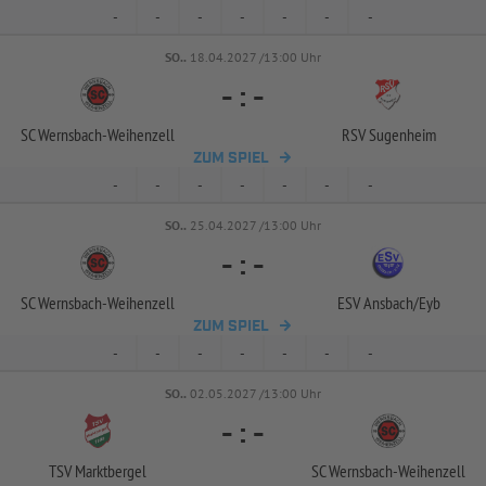
-
-
-
-
-
-
-
SO..
18.04.2027 /13:00 Uhr
-
:
-
SC Wernsbach-
Weihenzell
RSV Sugenheim
ZUM SPIEL
-
-
-
-
-
-
-
SO..
25.04.2027 /13:00 Uhr
-
:
-
SC Wernsbach-
Weihenzell
ESV Ansbach/
Eyb
ZUM SPIEL
-
-
-
-
-
-
-
SO..
02.05.2027 /13:00 Uhr
-
:
-
TSV Marktbergel
SC Wernsbach-
Weihenzell