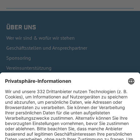
ÜBER UNS
Wer wir sind & wofür wir stehen
Geschäftsstellen und Ansprechpartner
Sponsoring
Vereinsunterstützung
Infothek
Kontakt
HÄUFIG BESUCHTE SEITEN
Pässe und Vereinswechsel
Trainerausbildung
Schulungsangebot Vereinsmitarbeiter