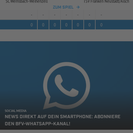
SC Wernsbach-
Weihenzell
TSV Franken Neustadt/
Aisch
ZUM SPIEL
-
-
-
-
-
-
-
0
0
0
0
0
0
0
SOCIAL MEDIA
NEWS DIREKT AUF DEIN SMARTPHONE: ABONNIERE
DEN BFV-WHATSAPP-KANAL!