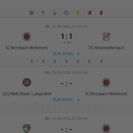
SO..
02.08.2026 /15:00 Uhr


:
( 
 )
:
SC Wernsbach-
Weihenzell
TSC Neuendettelsau II
ZUM SPIEL
0
0
0
0
0
0
0
DO..
20.08.2026 /16:30 Uhr
-
:
-
(SG) Markt Bibart /
Langenfeld
SC Wernsbach-
Weihenzell
ZUM SPIEL
-
-
-
-
-
-
-
SO..
23.08.2026 /13:00 Uhr
-
:
-