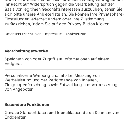
BFV-Geschäftsstellen
Trainerbörse
Login SpielPlus
FOLGE DEM BFV
TOP-VEREINE
TOP-PARTNER