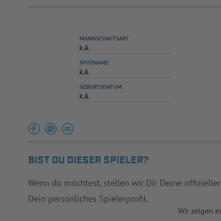
MANNSCHAFTSART
k.A.
SPITZNAME
k.A.
GEBURTSDATUM
k.A.
BIST DU DIESER SPIELER?
Wenn du möchtest, stellen wir Dir Deine offizielle
Dein persönliches Spielerprofil.
Wir zeigen e