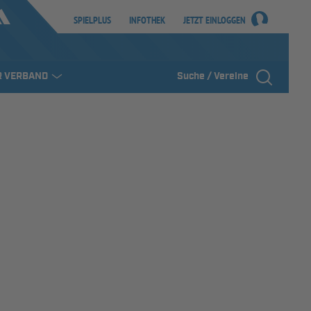
SPIELPLUS
INFOTHEK
JETZT EINLOGGEN
R VERBAND
Suche / Vereine