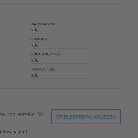
NATIONALITÄT
k.A.
POSITION
k.A.
RÜCKENNUMMER
k.A.
STARKER FUSS
k.A.
an und erstelle Dir
SPIELERPROFIL ANLEGEN
 reinschauen!