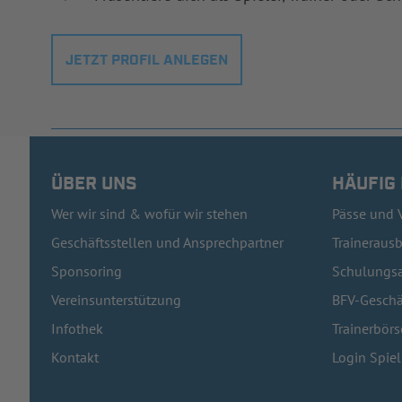
JETZT PROFIL ANLEGEN
ÜBER UNS
HÄUFIG
Wer wir sind & wofür wir stehen
Pässe und 
Geschäftsstellen und Ansprechpartner
Traineraus
Sponsoring
Schulungsa
Vereinsunterstützung
BFV-Geschä
Infothek
Trainerbörs
Kontakt
Login Spie