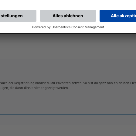
BONNIERE DEN BFV-WHATSAPP-KANAL!
Nach der Registrierung kannst du dir Favoriten setzen. So bist du ganz nah an deinen Li
Ligen, die dann direkt hier angezeigt werden.