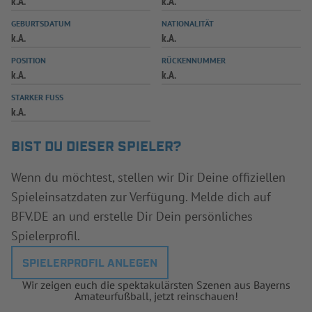
k.A.
k.A.
INFOTHEK
SPIELPLUS
GEBURTSDATUM
NATIONALITÄT
k.A.
k.A.
POSITION
RÜCKENNUMMER
k.A.
k.A.
STARKER FUSS
k.A.
BIST DU DIESER SPIELER?
Wenn du möchtest, stellen wir Dir Deine offiziellen
Spieleinsatzdaten zur Verfügung. Melde dich auf
BFV.DE an und erstelle Dir Dein persönliches
Spielerprofil.
SPIELERPROFIL ANLEGEN
Wir zeigen euch die spektakulärsten Szenen aus Bayerns
Amateurfußball, jetzt reinschauen!