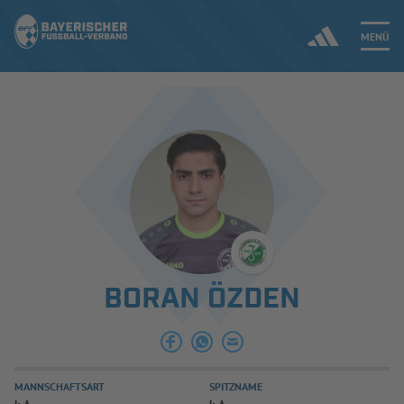
MENÜ
Jetzt einloggen
ERGEBNISSE & WETTBEWERBE
NEUIGKEITEN
SPIELBETRIEB & VERBANDSLEBEN
BORAN ÖZDEN
AUSBILDUNG & FÖRDERUNG
DER VERBAND
MANNSCHAFTSART
SPITZNAME