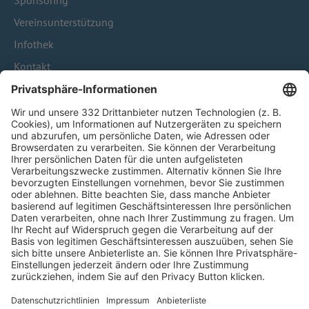
Sponsoring
Vereinsunterstützung
Infothek
Kontakt
HÄUFIG BESUCHTE SEITEN
Pässe und Vereinswechsel
Trainerausbildung
Schulungsangebot Vereinsmitarbeiter
BFV-Geschäftsstellen
Trainerbörse
Login SpielPlus
FOLGE DEM BFV