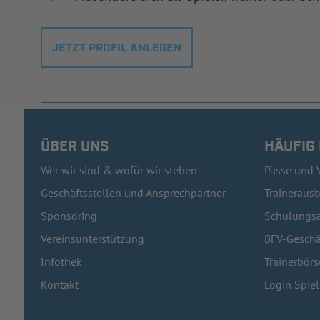
JETZT PROFIL ANLEGEN
ÜBER UNS
HÄUFIG
Wer wir sind & wofür wir stehen
Pässe und 
Geschäftsstellen und Ansprechpartner
Traineraus
Sponsoring
Schulungsa
Vereinsunterstützung
BFV-Geschä
Infothek
Trainerbörs
Kontakt
Login Spie