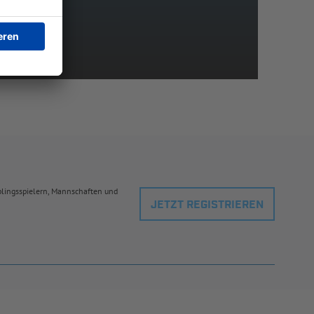
eblingsspielern, Mannschaften und
JETZT REGISTRIEREN