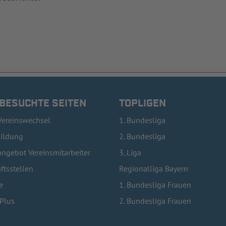
 BESUCHTE SEITEN
TOPLIGEN
Vereinswechsel
1. Bundesliga
bildung
2. Bundesliga
ngebot Vereinsmitarbeiter
3. Liga
ftsstellen
Regionalliga Bayern
e
1. Bundesliga Frauen
lPlus
2. Bundesliga Frauen