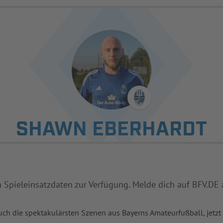
SHAWN EBERHARDT
n Spieleinsatzdaten zur Verfügung. Melde dich auf BFV.DE 
uch die spektakulärsten Szenen aus Bayerns Amateurfußball, jetzt