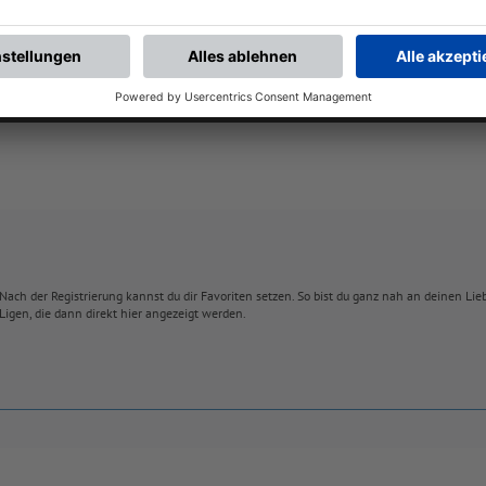
BONNIERE DEN BFV-WHATSAPP-KANAL!
Nach der Registrierung kannst du dir Favoriten setzen. So bist du ganz nah an deinen Li
Ligen, die dann direkt hier angezeigt werden.