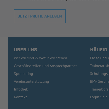
JETZT PROFIL ANLEGEN
ÜBER UNS
HÄUFIG
Wer wir sind & wofür wir stehen
Pässe und 
Geschäftsstellen und Ansprechpartner
Traineraus
Sponsoring
Schulungsa
Vereinsunterstützung
BFV-Geschä
Infothek
Trainerbörs
Kontakt
Login Spie