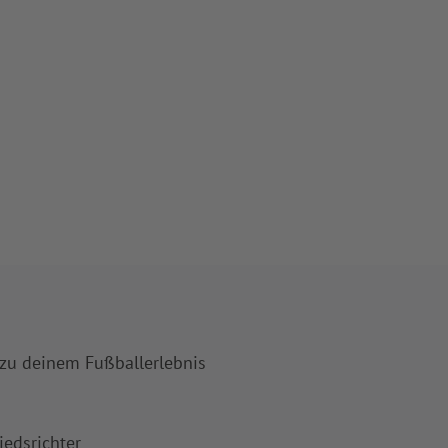
 zu deinem Fußballerlebnis
iedsrichter