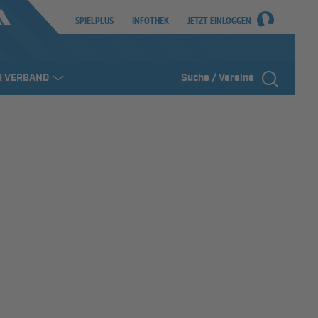
SPIELPLUS
INFOTHEK
JETZT EINLOGGEN
R VERBAND
Suche / Vereine