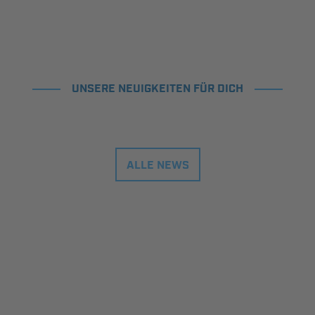
UNSERE NEUIGKEITEN FÜR DICH
ALLE NEWS