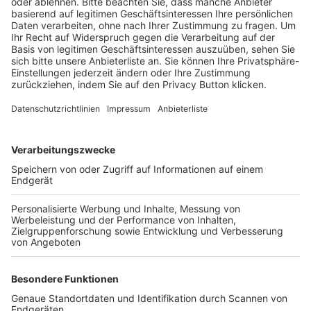
BFV-Geschäftsstellen
Trainerbörse
Login SpielPlus
FOLGE DEM BFV
TOP-VEREINE
TOP-PARTNER