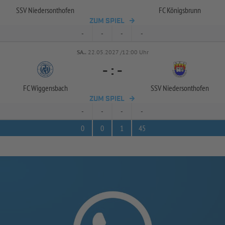
SSV Niedersonthofen
FC Königsbrunn
ZUM SPIEL
-
-
-
-
SA..
22.05.2027 /12:00 Uhr
-
:
-
FC Wiggensbach
SSV Niedersonthofen
ZUM SPIEL
-
-
-
-
0
0
1
45