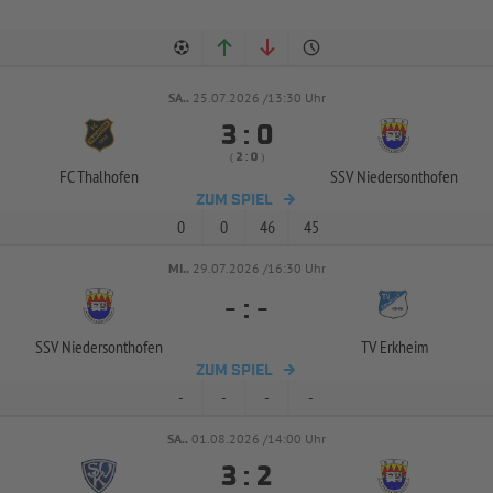
SA..
25.07.2026 /13:30 Uhr


:
( 
 )
:
FC Thalhofen
SSV Niedersonthofen
ZUM SPIEL
0
0
46
45
MI..
29.07.2026 /16:30 Uhr
-
:
-
SSV Niedersonthofen
TV Erkheim
ZUM SPIEL
-
-
-
-
SA..
01.08.2026 /14:00 Uhr


: