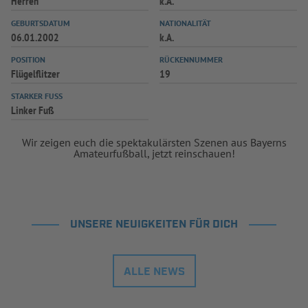
Herren
k.A.
GEBURTSDATUM
NATIONALITÄT
06.01.2002
k.A.
POSITION
RÜCKENNUMMER
Flügelflitzer
19
STARKER FUSS
Linker Fuß
Wir zeigen euch die spektakulärsten Szenen aus Bayerns
Amateurfußball, jetzt reinschauen!
UNSERE NEUIGKEITEN FÜR DICH
ALLE NEWS