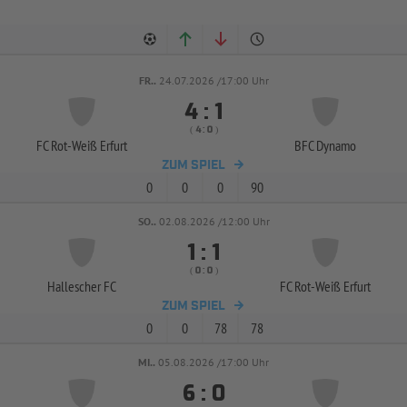
FR..
24.07.2026 /17:00 Uhr


:
( 
 )
:
FC Rot-
Weiß Erfurt
BFC Dynamo
ZUM SPIEL
0
0
0
90
SO..
02.08.2026 /12:00 Uhr


:
( 
 )
:
Hallescher FC
FC Rot-
Weiß Erfurt
ZUM SPIEL
0
0
78
78
MI..
05.08.2026 /17:00 Uhr


: