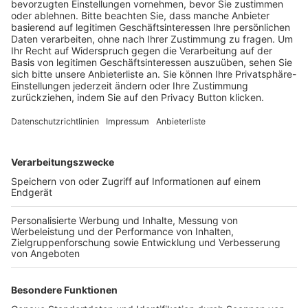
BFV-Geschäftsstellen
Trainerbörse
Login SpielPlus
FOLGE DEM BFV
TOP-VEREINE
TOP-PARTNER