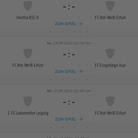
-
:
-
Hertha BSC II
FC Rot-
Weiß Erfurt
ZUM SPIEL
-
-
-
-
SA..
19.09.2026 /12:30 Uhr
-
:
-
FC Rot-
Weiß Erfurt
FC Erzgebirge Aue
ZUM SPIEL
-
-
-
-
SO..
27.09.2026 /12:00 Uhr
-
:
-
1. FC Lokomotive Leipzig
FC Rot-
Weiß Erfurt
ZUM SPIEL
-
-
-
-