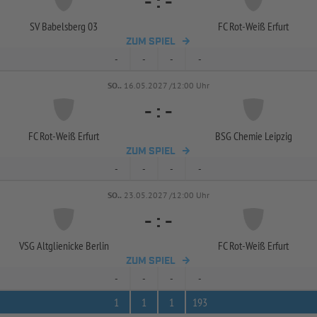
-
:
-
SV Babelsberg 03
FC Rot-
Weiß Erfurt
ZUM SPIEL
-
-
-
-
SO..
16.05.2027 /12:00 Uhr
-
:
-
FC Rot-
Weiß Erfurt
BSG Chemie Leipzig
ZUM SPIEL
-
-
-
-
SO..
23.05.2027 /12:00 Uhr
-
:
-
VSG Altglienicke Berlin
FC Rot-
Weiß Erfurt
ZUM SPIEL
-
-
-
-
1
1
1
193