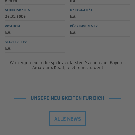
Herren
k.A.
INFOTHEK
SPIELPLUS
GEBURTSDATUM
NATIONALITÄT
26.01.2005
k.A.
POSITION
RÜCKENNUMMER
k.A.
k.A.
STARKER FUSS
k.A.
Wir zeigen euch die spektakulärsten Szenen aus Bayerns
Amateurfußball, jetzt reinschauen!
UNSERE NEUIGKEITEN FÜR DICH
ALLE NEWS