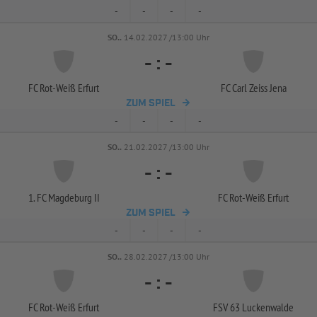
-
-
-
-
SO..
14.02.2027 /13:00 Uhr
-
:
-
FC Rot-
Weiß Erfurt
FC Carl Zeiss Jena
ZUM SPIEL
-
-
-
-
SO..
21.02.2027 /13:00 Uhr
-
:
-
1. FC Magdeburg II
FC Rot-
Weiß Erfurt
ZUM SPIEL
-
-
-
-
SO..
28.02.2027 /13:00 Uhr
-
:
-
FC Rot-
Weiß Erfurt
FSV 63 Luckenwalde