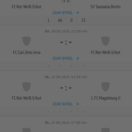
( 
 )
:
FC Rot-
Weiß Erfurt
SV Tasmania Berlin
ZUM SPIEL
1
66
0
25
SO..
09.08.2026 /12:00 Uhr
-
:
-
FC Carl Zeiss Jena
FC Rot-
Weiß Erfurt
ZUM SPIEL
-
-
-
-
SA..
15.08.2026 /12:00 Uhr
-
:
-
FC Rot-
Weiß Erfurt
1. FC Magdeburg II
ZUM SPIEL
-
-
-
-
DI..
25.08.2026 /17:00 Uhr