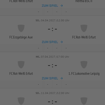
FC Rot-
Weiß Erfurt
Hertha BSC II
ZUM SPIEL
-
-
-
-
SO..
04.04.2027 /12:00 Uhr
-
:
-
FC Erzgebirge Aue
FC Rot-
Weiß Erfurt
ZUM SPIEL
-
-
-
-
MI..
07.04.2027 /17:00 Uhr
-
:
-
FC Rot-
Weiß Erfurt
1. FC Lokomotive Leipzig
ZUM SPIEL
-
-
-
-
SO..
11.04.2027 /12:00 Uhr
-
:
-