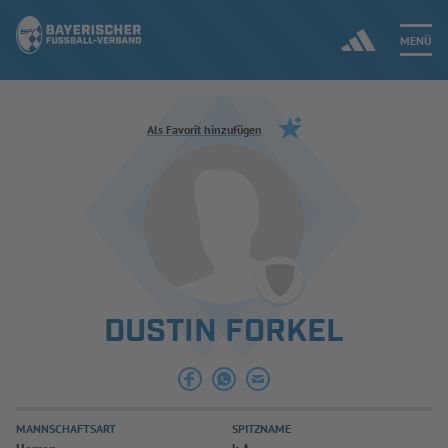
MENÜ
Jetzt einloggen
Als Favorit hinzufügen
ERGEBNISSE & WETTBEWERBE
NEUIGKEITEN
SPIELBETRIEB & VERBANDSLEBEN
DUSTIN FORKEL
AUSBILDUNG & FÖRDERUNG
DER VERBAND
MANNSCHAFTSART
SPITZNAME