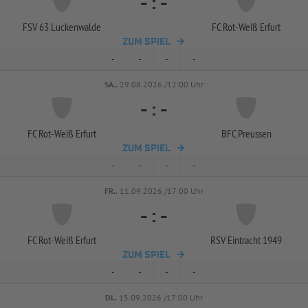
-
:
-
FSV 63 Luckenwalde
FC Rot-
Weiß Erfurt
ZUM SPIEL
-
-
-
-
SA..
29.08.2026 /12:00 Uhr
-
:
-
FC Rot-
Weiß Erfurt
BFC Preussen
ZUM SPIEL
-
-
-
-
FR..
11.09.2026 /17:00 Uhr
-
:
-
FC Rot-
Weiß Erfurt
RSV Eintracht 1949
ZUM SPIEL
-
-
-
-
DI..
15.09.2026 /17:00 Uhr