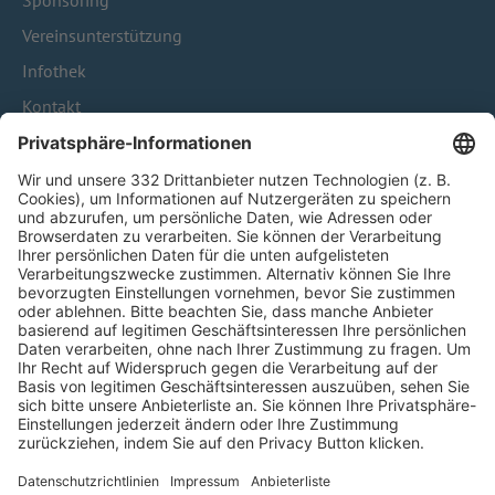
Sponsoring
Vereinsunterstützung
Infothek
Kontakt
HÄUFIG BESUCHTE SEITEN
Pässe und Vereinswechsel
Trainerausbildung
Schulungsangebot Vereinsmitarbeiter
BFV-Geschäftsstellen
Trainerbörse
Login SpielPlus
FOLGE DEM BFV