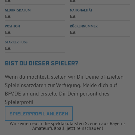
k.A.
k.A.
INFOTHEK
SPIELPLUS
GEBURTSDATUM
NATIONALITÄT
k.A.
k.A.
POSITION
RÜCKENNUMMER
k.A.
k.A.
STARKER FUSS
k.A.
BIST DU DIESER SPIELER?
Wenn du möchtest, stellen wir Dir Deine offiziellen
Spieleinsatzdaten zur Verfügung. Melde dich auf
BFV.DE an und erstelle Dir Dein persönliches
Spielerprofil.
SPIELERPROFIL ANLEGEN
Wir zeigen euch die spektakulärsten Szenen aus Bayerns
Amateurfußball, jetzt reinschauen!