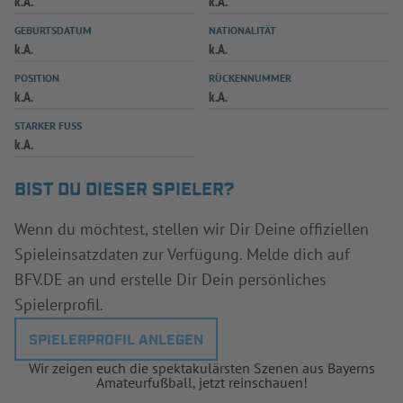
k.A.
k.A.
INFOTHEK
SPIELPLUS
GEBURTSDATUM
NATIONALITÄT
k.A.
k.A.
POSITION
RÜCKENNUMMER
k.A.
k.A.
STARKER FUSS
k.A.
BIST DU DIESER SPIELER?
Wenn du möchtest, stellen wir Dir Deine offiziellen
Spieleinsatzdaten zur Verfügung. Melde dich auf
BFV.DE an und erstelle Dir Dein persönliches
Spielerprofil.
SPIELERPROFIL ANLEGEN
Wir zeigen euch die spektakulärsten Szenen aus Bayerns
Amateurfußball, jetzt reinschauen!