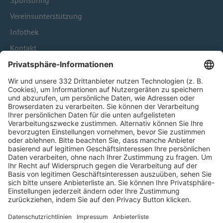
Sponsoring
Vereinsunterstützung
Infothek
Kontakt
HÄUFIG BESUCHTE SEITEN
Pässe und Vereinswechsel
Trainerausbildung
Schulungsangebot Vereinsmitarbeiter
BFV-Geschäftsstellen
Trainerbörse
Login SpielPlus
FOLGE DEM BFV