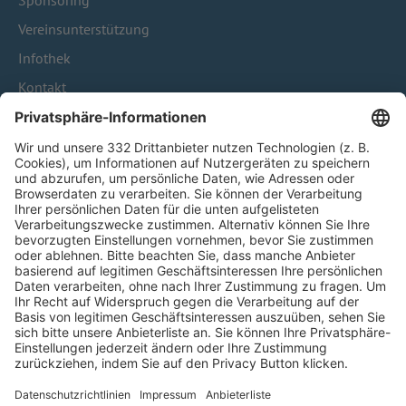
Sponsoring
Vereinsunterstützung
Infothek
Kontakt
HÄUFIG BESUCHTE SEITEN
Pässe und Vereinswechsel
Trainerausbildung
Schulungsangebot Vereinsmitarbeiter
BFV-Geschäftsstellen
Trainerbörse
Login SpielPlus
FOLGE DEM BFV