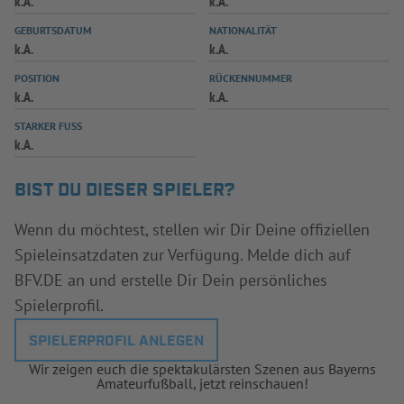
k.A.
k.A.
INFOTHEK
SPIELPLUS
GEBURTSDATUM
NATIONALITÄT
k.A.
k.A.
POSITION
RÜCKENNUMMER
k.A.
k.A.
STARKER FUSS
k.A.
BIST DU DIESER SPIELER?
Wenn du möchtest, stellen wir Dir Deine offiziellen
Spieleinsatzdaten zur Verfügung. Melde dich auf
BFV.DE an und erstelle Dir Dein persönliches
Spielerprofil.
SPIELERPROFIL ANLEGEN
Wir zeigen euch die spektakulärsten Szenen aus Bayerns
Amateurfußball, jetzt reinschauen!