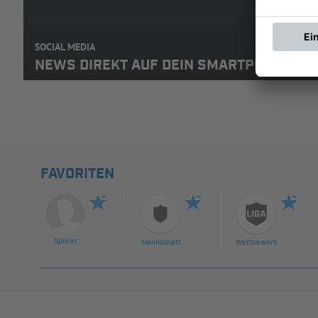
SOCIAL MEDIA
NEWS DIREKT AUF DEIN SMARTPHONE: A
FAVORITEN
Spieler
Mannschaft
Wettbewerb