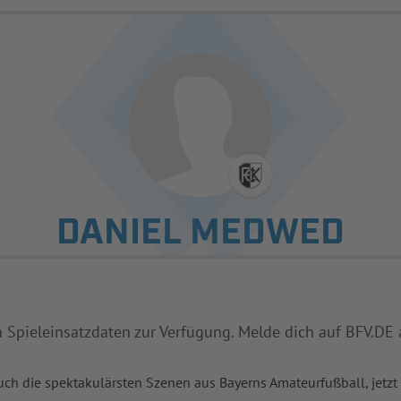
DANIEL MEDWED
n Spieleinsatzdaten zur Verfügung. Melde dich auf BFV.DE 
uch die spektakulärsten Szenen aus Bayerns Amateurfußball, jetzt