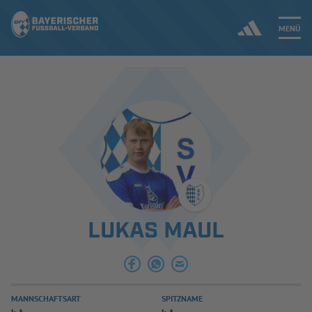
MENÜ
Jetzt einloggen
ERGEBNISSE & WETTBEWERBE
NEUIGKEITEN
SPIELBETRIEB & VERBANDSLEBEN
LUKAS MAUL
AUSBILDUNG & FÖRDERUNG
DER VERBAND
MANNSCHAFTSART
SPITZNAME