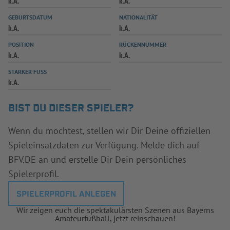
k.A.
k.A.
INFOTHEK
SPIELPLUS
GEBURTSDATUM
NATIONALITÄT
k.A.
k.A.
POSITION
RÜCKENNUMMER
k.A.
k.A.
STARKER FUSS
k.A.
BIST DU DIESER SPIELER?
Wenn du möchtest, stellen wir Dir Deine offiziellen
Spieleinsatzdaten zur Verfügung. Melde dich auf
BFV.DE an und erstelle Dir Dein persönliches
Spielerprofil.
SPIELERPROFIL ANLEGEN
Wir zeigen euch die spektakulärsten Szenen aus Bayerns
Amateurfußball, jetzt reinschauen!