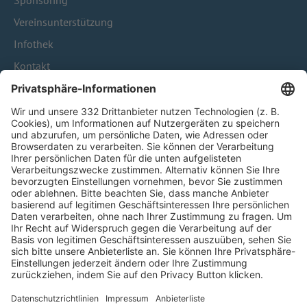
Sponsoring
Vereinsunterstützung
Infothek
Kontakt
HÄUFIG BESUCHTE SEITEN
Pässe und Vereinswechsel
Trainerausbildung
Schulungsangebot Vereinsmitarbeiter
BFV-Geschäftsstellen
Trainerbörse
Login SpielPlus
FOLGE DEM BFV