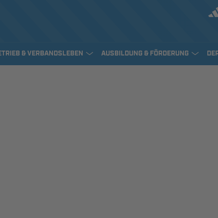
ETRIEB & VERBANDSLEBEN
AUSBILDUNG & FÖRDERUNG
DE