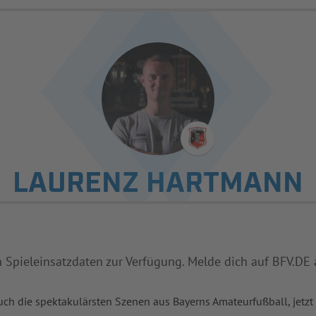
LAURENZ HARTMANN
n Spieleinsatzdaten zur Verfügung. Melde dich auf BFV.DE 
uch die spektakulärsten Szenen aus Bayerns Amateurfußball, jetzt