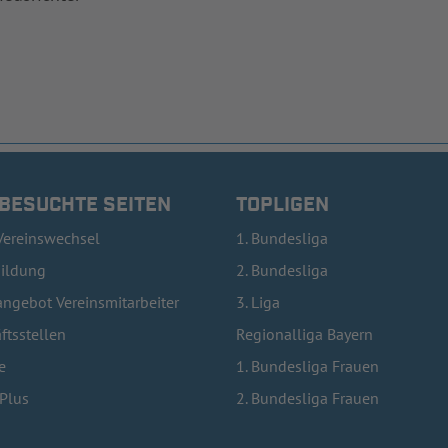
 BESUCHTE SEITEN
TOPLIGEN
Vereinswechsel
1. Bundesliga
bildung
2. Bundesliga
ngebot Vereinsmitarbeiter
3. Liga
ftsstellen
Regionalliga Bayern
e
1. Bundesliga Frauen
lPlus
2. Bundesliga Frauen