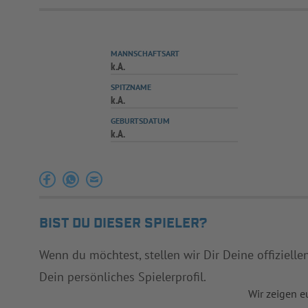
MANNSCHAFTSART
k.A.
SPITZNAME
k.A.
GEBURTSDATUM
k.A.
BIST DU DIESER SPIELER?
Wenn du möchtest, stellen wir Dir Deine offizielle
Dein persönliches Spielerprofil.
Wir zeigen e