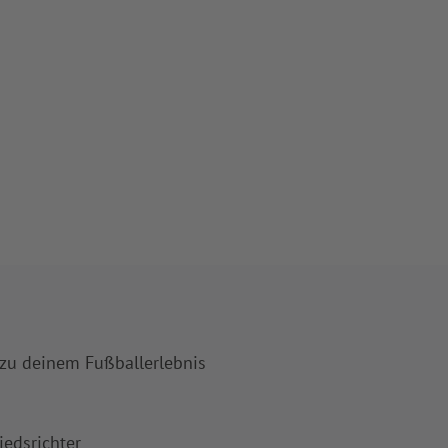
 zu deinem Fußballerlebnis
iedsrichter