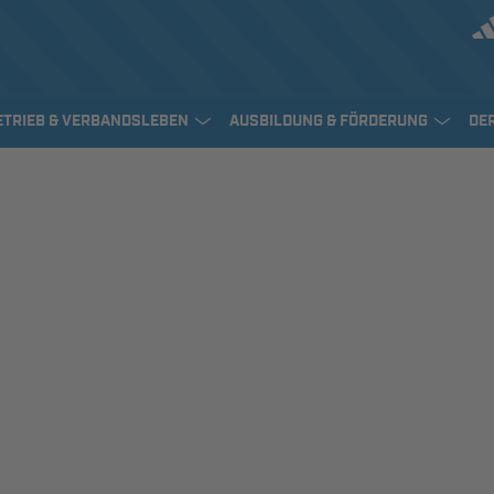
ETRIEB & VERBANDSLEBEN
AUSBILDUNG & FÖRDERUNG
DE