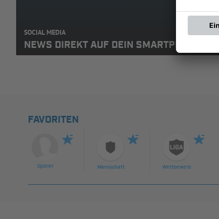
SOCIAL MEDIA
NEWS DIREKT AUF DEIN SMARTPHONE: A
FAVORITEN
Spieler
Mannschaft
Wettbewerb