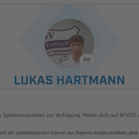
LUKAS HARTMANN
n Spieleinsatzdaten zur Verfügung. Melde dich auf BFV.DE 
uch die spektakulärsten Szenen aus Bayerns Amateurfußball, jetzt