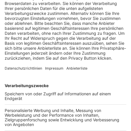
Trainerausbildung
Schulungsangebot Vereinsmitarbeiter
BFV-Geschäftsstellen
Trainerbörse
Login SpielPlus
FOLGE DEM BFV
TOP-VEREINE
TOP-PARTNER