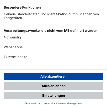
SFV
DFB
UEFA
FIFA
Nutzungsbedingungen
Datenschutz
Impressum