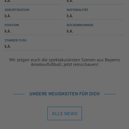
k.A.
k.A.
INFOTHEK
SPIELPLUS
GEBURTSDATUM
NATIONALITÄT
k.A.
k.A.
POSITION
RÜCKENNUMMER
k.A.
k.A.
STARKER FUSS
k.A.
Wir zeigen euch die spektakulärsten Szenen aus Bayerns
Amateurfußball, jetzt reinschauen!
UNSERE NEUIGKEITEN FÜR DICH
ALLE NEWS