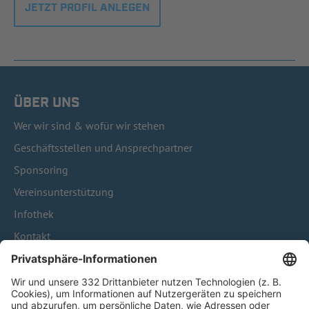
JETZT PROFIL ANLEGEN
ÜBER UNS
Wer wir sind & wofür wir stehen
Geschäftsstellen und Ansprechpartner
Sponsoring
Vereinsunterstützung
Infothek
Kontakt
HÄUFIG BESUCHTE SEITEN
Pässe und Vereinswechsel