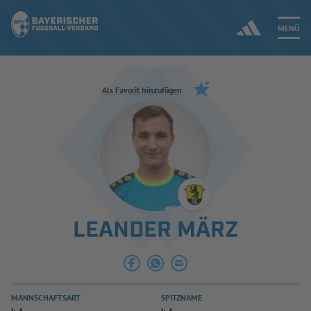
MENÜ
Jetzt einloggen
Als Favorit hinzufügen
ERGEBNISSE & WETTBEWERBE
NEUIGKEITEN
SPIELBETRIEB & VERBANDSLEBEN
LEANDER MÄRZ
AUSBILDUNG & FÖRDERUNG
DER VERBAND
MANNSCHAFTSART
SPITZNAME