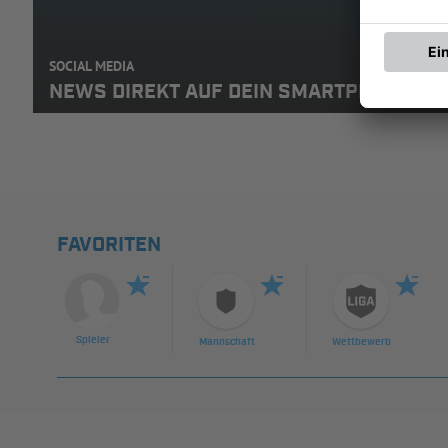
SOCIAL MEDIA
NEWS DIREKT AUF DEIN SMARTPHONE: A
FAVORITEN
Spieler
Mannschaft
Wettbewerb