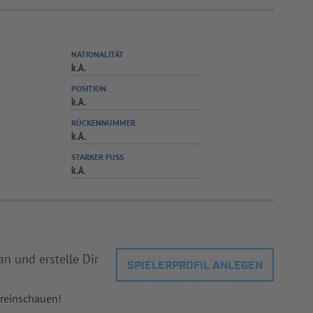
NATIONALITÄT
k.A.
POSITION
k.A.
RÜCKENNUMMER
k.A.
STARKER FUSS
k.A.
an und erstelle Dir
SPIELERPROFIL ANLEGEN
 reinschauen!