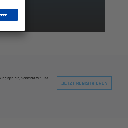
eblingsspielern, Mannschaften und
JETZT REGISTRIEREN