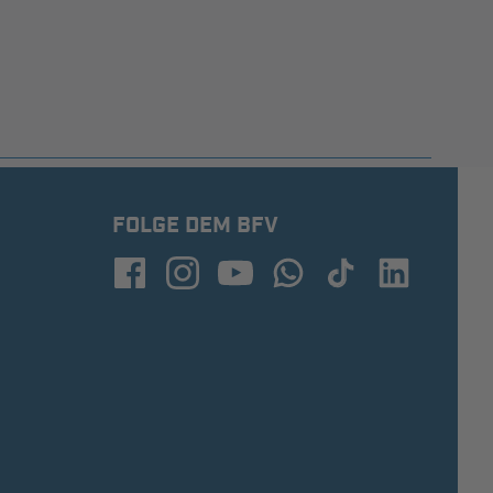
FOLGE DEM BFV