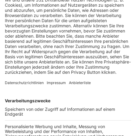
Pässe und Vereinswechsel
Trainerausbildung
Schulungsangebot Vereinsmitarbeiter
BFV-Geschäftsstellen
Trainerbörse
Login SpielPlus
FOLGE DEM BFV
TOP-VEREINE