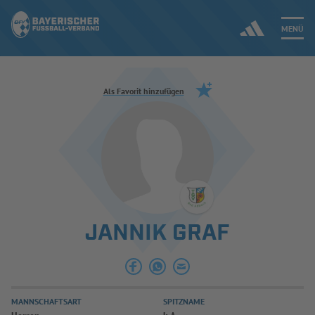
MENÜ
Jetzt einloggen
Als Favorit hinzufügen
ERGEBNISSE & WETTBEWERBE
NEUIGKEITEN
SPIELBETRIEB & VERBANDSLEBEN
JANNIK GRAF
AUSBILDUNG & FÖRDERUNG
DER VERBAND
MANNSCHAFTSART
SPITZNAME