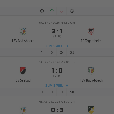
FR..
17.07.2026 /16:30 Uhr


:
( 
 )
:
TSV Bad Abbach
FC Tegernheim
ZUM SPIEL
1
0
83
83
SA..
25.07.2026 /12:00 Uhr


:
( 
 )
:
TSV Seebach
TSV Bad Abbach
ZUM SPIEL
0
0
0
90
MI..
05.08.2026 /16:30 Uhr


: