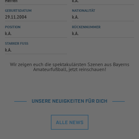
Herren
k.A.
INFOTHEK
SPIELPLUS
GEBURTSDATUM
NATIONALITÄT
29.11.2004
k.A.
POSITION
RÜCKENNUMMER
k.A.
k.A.
STARKER FUSS
k.A.
Wir zeigen euch die spektakulärsten Szenen aus Bayerns
Amateurfußball, jetzt reinschauen!
UNSERE NEUIGKEITEN FÜR DICH
ALLE NEWS