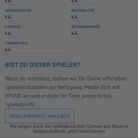
k.A.
k.A.
INFOTHEK
SPIELPLUS
GEBURTSDATUM
NATIONALITÄT
k.A.
k.A.
POSITION
RÜCKENNUMMER
k.A.
k.A.
STARKER FUSS
k.A.
BIST DU DIESER SPIELER?
Wenn du möchtest, stellen wir Dir Deine offiziellen
Spieleinsatzdaten zur Verfügung. Melde dich auf
BFV.DE an und erstelle Dir Dein persönliches
Spielerprofil.
SPIELERPROFIL ANLEGEN
Wir zeigen euch die spektakulärsten Szenen aus Bayerns
Amateurfußball, jetzt reinschauen!