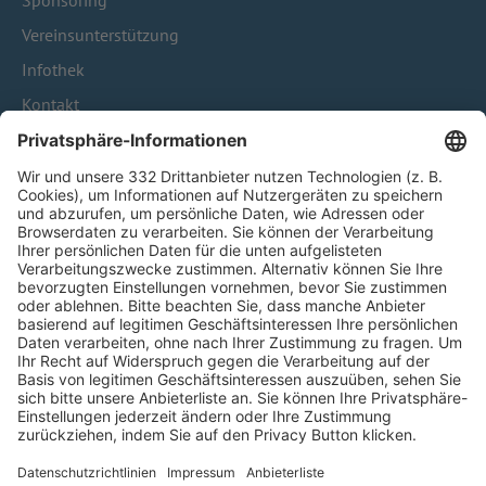
Sponsoring
Vereinsunterstützung
Infothek
Kontakt
HÄUFIG BESUCHTE SEITEN
Pässe und Vereinswechsel
Trainerausbildung
Schulungsangebot Vereinsmitarbeiter
BFV-Geschäftsstellen
Trainerbörse
Login SpielPlus
FOLGE DEM BFV