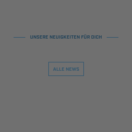
UNSERE NEUIGKEITEN FÜR DICH
ALLE NEWS