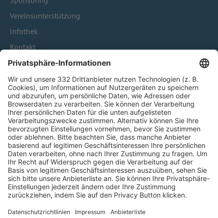
Sponsoring
Vereinsunterstützung
Infothek
Kontakt
HÄUFIG BESUCHTE SEITEN
Pässe und Vereinswechsel
Trainerausbildung
Schulungsangebot Vereinsmitarbeiter
BFV-Geschäftsstellen
Trainerbörse
Login SpielPlus
FOLGE DEM BFV