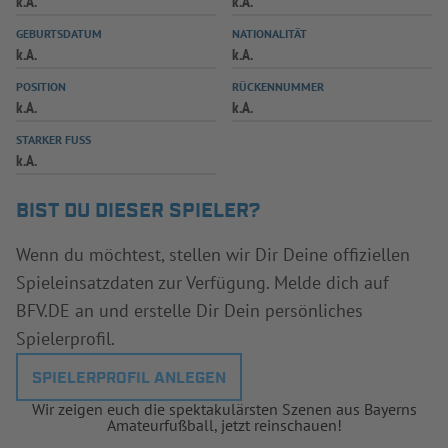
k.A.
k.A.
INFOTHEK
SPIELPLUS
GEBURTSDATUM
NATIONALITÄT
k.A.
k.A.
POSITION
RÜCKENNUMMER
k.A.
k.A.
STARKER FUSS
k.A.
BIST DU DIESER SPIELER?
Wenn du möchtest, stellen wir Dir Deine offiziellen
Spieleinsatzdaten zur Verfügung. Melde dich auf
BFV.DE an und erstelle Dir Dein persönliches
Spielerprofil.
SPIELERPROFIL ANLEGEN
Wir zeigen euch die spektakulärsten Szenen aus Bayerns
Amateurfußball, jetzt reinschauen!