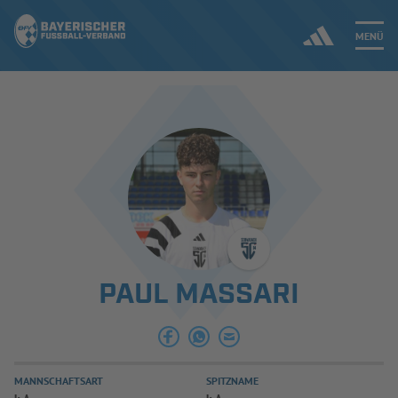
MENÜ
Jetzt einloggen
ERGEBNISSE & WETTBEWERBE
NEUIGKEITEN
SPIELBETRIEB & VERBANDSLEBEN
PAUL MASSARI
AUSBILDUNG & FÖRDERUNG
DER VERBAND
MANNSCHAFTSART
SPITZNAME