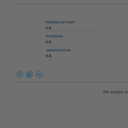
MANNSCHAFTSART
k.A.
SPITZNAME
k.A.
GEBURTSDATUM
k.A.
Wir zeigen e