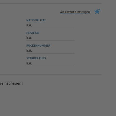
Als Favorit hinzufügen
NATIONALITÄT
k.A.
POSITION
k.A.
RÜCKENNUMMER
k.A.
STARKER FUSS
k.A.
 reinschauen!